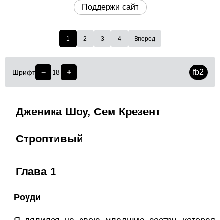
Поддержи сайт
1
2
3
4
Вперед
−
+
fb2
Шрифт
18
Дженика Шоу, Сем Крезент
Строптивый
Глава 1
Роуди