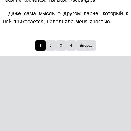
тебя не коснётся. Ты моя, Кассандра.
Даже сама мысль о другом парне, который к
ней прикасается, наполняла меня яростью.
1
2
3
4
Вперед