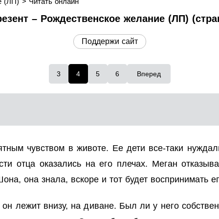
 (ЛП)
Читать онлайн
езент – Рождественское желание (ЛП) (стра
Поддержи сайт
3
4
5
6
Вперед
тным чувством в животе. Ее дети все-таки нужда
сти отца оказались на его плечах. Меган отказыв
на, она знала, вскоре и тот будет воспринимать его
 он лежит внизу, на диване. Был ли у него собстве