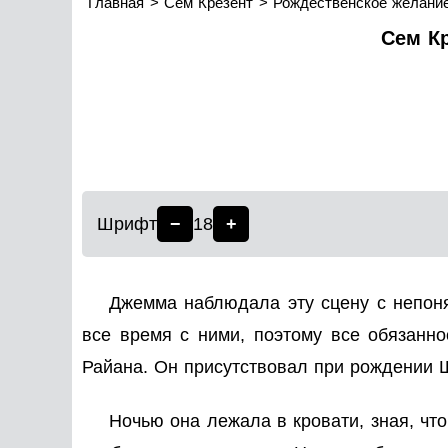
Главная
Сем Крезент
Рождественское желание
Сем Кр
Шрифт
−
18
+
Джемма наблюдала эту сцену с непоня
все время с ними, поэтому все обязанно
Райана. Он присутствовал при рождении Шо
Ночью она лежала в кровати, зная, что