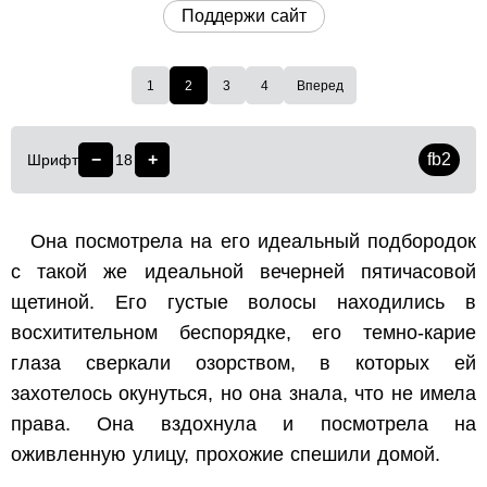
Поддержи сайт
1
2
3
4
Вперед
−
+
fb2
Шрифт
18
Она посмотрела на его идеальный подбородок
с такой же идеальной вечерней пятичасовой
щетиной. Его густые волосы находились в
восхитительном беспорядке, его темно-карие
глаза сверкали озорством, в которых ей
захотелось окунуться, но она знала, что не имела
права. Она вздохнула и посмотрела на
оживленную улицу, прохожие спешили домой.