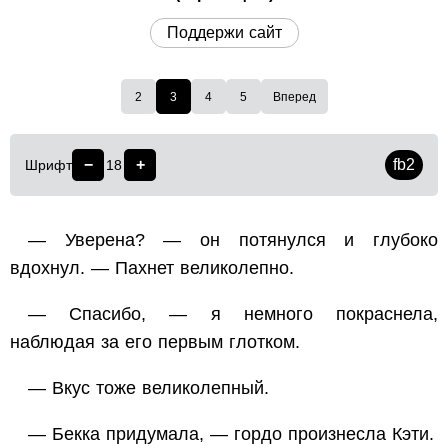
Поддержи сайт
2
3
4
5
Вперед
−
+
fb2
Шрифт
18
— Уверена? — он потянулся и глубоко
вдохнул. — Пахнет великолепно.
— Спасибо, — я немного покраснела,
наблюдая за его первым глотком.
— Вкус тоже великолепный.
— Бекка придумала, — гордо произнесла Кэти.