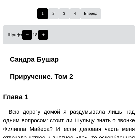
1
2
3
4
Вперед
−
+
Шрифт
18
Сандра Бушар
Приручение. Том 2
Глава 1
Всю дорогу домой я раздумывала лишь над
одним вопросом: стоит ли Шульцу знать о звонке
Филиппа Майера? И если деловая часть меня
отвечала четкое и внятное «да», то оскорбленная