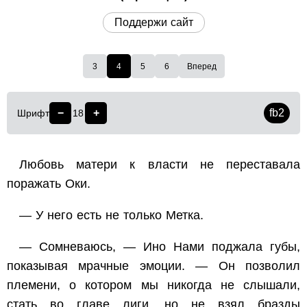
Поддержи сайт
3
4
5
6
Вперед
−
+
fb2
Шрифт
18
Любовь матери к власти не переставала
поражать Оки.
— У него есть не только Метка.
— Сомневаюсь, — Ино Нами поджала губы,
показывая мрачные эмоции. — Он позволил
племени, о котором мы никогда не слышали,
стать во главе лиги, но не взял бразды