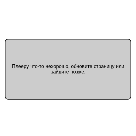
разводе.Сможет ли московская
бухгалтерша пережить месяц в
раю, не потеряв чувство юмора, и
случайно не влюбиться в
собственного мужа? И главное —
кто кого сведёт с ума первым?
Осторожно: книга вызывает
неконтролируемое желание
купить резиновую уточку и
пересмотреть свои взгляды на
пышные формы.
Плееру что-то нехорошо, обновите страницу или
зайдите позже.