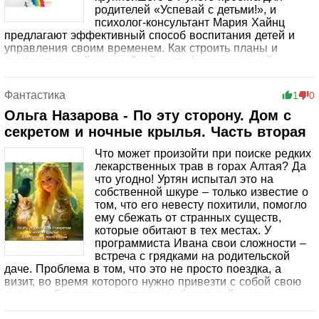
родителей «Успевай с детьми!», и
психолог-консультант Мария Хайнц
предлагают эффективный способ воспитания детей и
управления своим временем. Как строить планы и
достигать целей в семейной и профессиональной
жизни? Как стать руководителем своей семьи? Как
организовать себя и детей и научиться действовать в
Фантастика
1
0
команде? Как составить максимально эффективный
режим дня для родителей и детей? Как генерировать
Ольга Назарова - По эту сторону. Дом с
положительные эмоции и отсеивать негатив? В живой и
секретом и ночные крылья. Часть вторая
увлекательной форме авторы познакомят вас с
основами тайм-менеджмента и навыками, которые
Что может произойти при поиске редких
делают родителей по-настоящему эффективными.
лекарственных трав в горах Алтая? Да
Упражнения помогут вам применить полученные знания
что угодно! Уртян испытал это на
незамедлительно, и в результате вы найдете время на
собственной шкуре – только известие о
все. Если вы воспитываете детей и желаете успевать
том, что его невесту похитили, помогло
все прочее – эта книга для вас!
ему сбежать от странных существ,
которые обитают в тех местах. У
программиста Ивана свои сложности –
встреча с грядками на родительской
даче. Проблема в том, что это не просто поездка, а
визит, во время которого нужно привезти с собой свою
девушку. Благодаря хитростям обитателей дома с
секретом вместе с Иваном едет Таня, а для