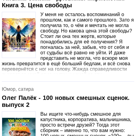
Книга 3. Цена свободы
У меня не осталось воспоминаний о
прошлом, как и самого прошлого. Зато я
получила то, о чём и мечтать не могла
свободу. Но какова цена этой свободы?
Стоит ли она тех жертв, которые
понадобились для её получения? Я
погналась за ней, забыв, что от себя и
от судьбы всё равно не уйти. И даже
представить не могла, что вскоре моя
жизнь превратится в ещё больший бедлам, и всё снова
перевернётся с ног на голову. Жажда справедливости
сыграет со мной злую шутку, и ценой за эту
справедливость будет назначена моя свобода и сама
жизнь. Финальная часть трилогии!
Юмор, сатира
Олег Палёк - 100 новых смешных сценок.
выпуск 2
Вы ищите что-нибудь смешное для
капустника, корпоратива, мальчишника,
просто встречи друзей? Тогда этот
сборник – именно то, что вам нужно:
100 новых, смешных сценок. «100» – вы