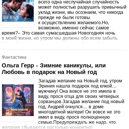
всего одна неслучайная случайность
вовсе не так уж беспомощна и безобидна, как казалось
может полностью разрушить привычный
некоторым. И эти некоторые горько пожалеют о том, что
уклад жизни, мы осознаем, что никогда
протянули свои лапы к чужому!
прежде не были готовы
к осуществлению желаемого.Но,
возможно, именно сейчас самое
время?– Это самая сумасшедшая Новогодняя ночь
в моей жизни, но утром мы должны обо всем забыть.
Наше безумие закончится здесь и сейчас.– А если я
не хочу ничего забывать и заканчивать? Что, если это
только начало? Ты мой лучший подарок под елку,
Фантастика
Снегурочка.– Твоя Снегурочка должна быть младше лет
на пятнадцать, а нам с тобой нельзя. Ничего нельзя.
Ольга Герр - Зимние каникулы, или
Понимаешь?В книге присутствует нецензурная брань!
Любовь в подарок на Новый год
Загадав желание на Новый год, утром
Эриния нашла подарок под елкой…
мужчину! Она вовсе не это имела в
виду, прося отца для своих четверых
сорванцов.Загадав желание под новый
год, Андрей очнулся… в доме
многодетной матери! Он вовсе не это
имел в виду, прося полноценную
семью.Предупреждать же надо, что
желания сбываются настолько конкретно!