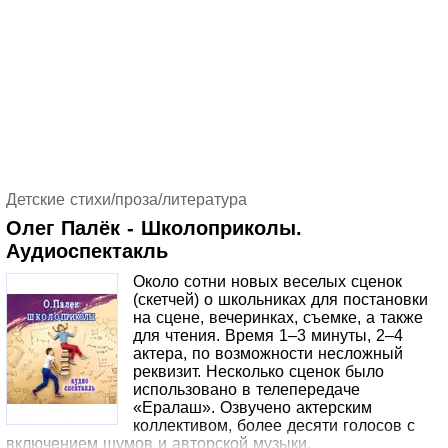
охраны тот поставил Бориса, бывшего бандита и его
девушку Ларису для работы по хозяйству. Таким
образом, на небольшой площади постоянно тусуются
бандит, блондинка и ученый.
Детские стихи/проза/литература
Олег Палёк - Школоприколы.
Аудиоспектакль
Около сотни новых веселых сценок
(скетчей) о школьниках для постановки
на сцене, вечеринках, съемке, а также
для чтения. Время 1–3 минуты, 2–4
актера, по возможности несложный
реквизит. Несколько сценок было
использовано в телепередаче
«Ералаш». Озвучено актерским
коллективом, более десяти голосов с
включением шумов и авторской музыки.