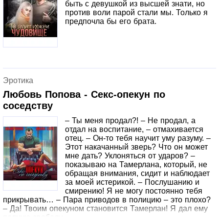
быть с девушкой из высшей знати, но
против воли парой стали мы. Только я
предпочла бы его брата.
Эротика
Любовь Попова - Секс-опекун по
соседству
– Ты меня продал?! – Не продал, а
отдал на воспитание, – отмахивается
отец. – Он-то тебя научит уму разуму. –
Этот накачанный зверь? Что он может
мне дать? Уклоняться от ударов? –
показываю на Тамерлана, который, не
обращая внимания, сидит и наблюдает
за моей истерикой. – Послушанию и
смирению! Я не могу постоянно тебя
прикрывать… – Пара приводов в полицию – это плохо?
– Да! Твоим опекуном становится Тамерлан! Я дал ему
полную свободу.