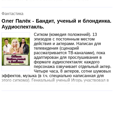
постановки. А можно рассказать, как анекдоты. –
Первый выпуск – если вам понравится, будет
продолжение. Объединено в блоки по месту действия/
Фантастика
теме. Темы большей частью современные, не
требующие сложных декораций. Слушайте и
Олег Палёк - Бандит, ученый и блондинка.
улыбайтесь!
Аудиоспектакль.
Ситком (комедия положений). 13
эпизодов с постоянным местом
действия и актерами. Написан для
телевидения (сценарий
рассматривается ТВ-каналами), пока
адаптирован для прослушивания в
формате аудиоспектакля: каждого
персонажа озвучивает отдельный актер.
Четыре часа, 8 актеров, сотни шумовых
эффектов, музыка (в т.ч. специально написанная для
этого ситкома). Гениальный ученый Игорь участвовал в
секретных государственных разработках – электроника,
биологическое и химическое оружие, мощные лазеры и
прочее. Нигде долго не задерживался из-за
неуживчивого характера и безумных идей. В конце
концов, его поселили в огромную квартиру-лабораторию
на окраине Москвы и передали под наблюдение
Николаю, государственному куратору опасной науки. Для