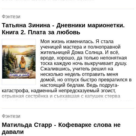
Фэнтези
Татьяна Зинина - Дневники марионетки.
Книга 2. Плата за любовь
Моя жизнь изменилась. Я стала
ученицей мастера и полноправной
жительницей Дома Солнца. И всё,
вроде, хорошо, да только непонятная
тоска каждую ночь выкручивает душу.
Сжалившись, учитель решил на
несколько недель отправить меня
домой, но отпуск быстро превратился в
настоящий бедлам. Ведь подруга-
катастрофа, надменный непредсказуемый эгоист,
отрывная сестрёнка и съехавшая с катушек стерва
способны превратить любой отдых в хаос.Но хуже всего
оказался страх страх потерять себя. Раствориться в
совершенно неподходящем мне мужчине. В том, к кому
Фэнтези
так тянется душа, и с кем рядом желает биться сердце. В
том, для кого я всего лишь марионетка. Но даже это ещё
Матильда Старр - Кофеварке слова не
не всё, ведь оказалось, что меня ищут опасные люди. И
давали
если найдут А вот об этом лучше даже не думать.