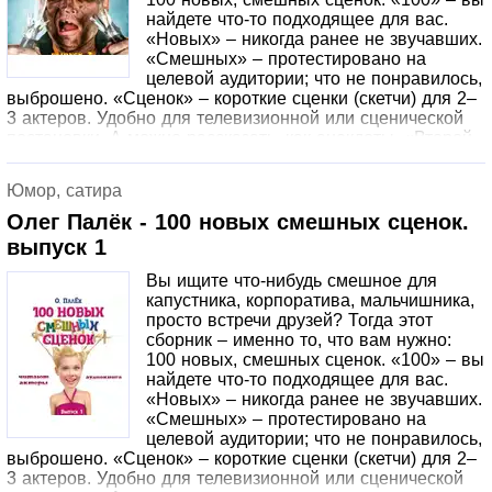
найдете что-то подходящее для вас.
«Новых» – никогда ранее не звучавших.
«Смешных» – протестировано на
целевой аудитории; что не понравилось,
выброшено. «Сценок» – короткие сценки (скетчи) для 2–
3 актеров. Удобно для телевизионной или сценической
постановки. А можно рассказать, как анекдоты. «Второй
выпуск» – еще одна сотня новых скетчей! Объединено в
блоки по месту действия/теме. Темы большей частью
Юмор, сатира
современные, не требующие сложных декораций.
Слушайте и улыбайтесь!
Олег Палёк - 100 новых смешных сценок.
выпуск 1
Вы ищите что-нибудь смешное для
капустника, корпоратива, мальчишника,
просто встречи друзей? Тогда этот
сборник – именно то, что вам нужно:
100 новых, смешных сценок. «100» – вы
найдете что-то подходящее для вас.
«Новых» – никогда ранее не звучавших.
«Смешных» – протестировано на
целевой аудитории; что не понравилось,
выброшено. «Сценок» – короткие сценки (скетчи) для 2–
3 актеров. Удобно для телевизионной или сценической