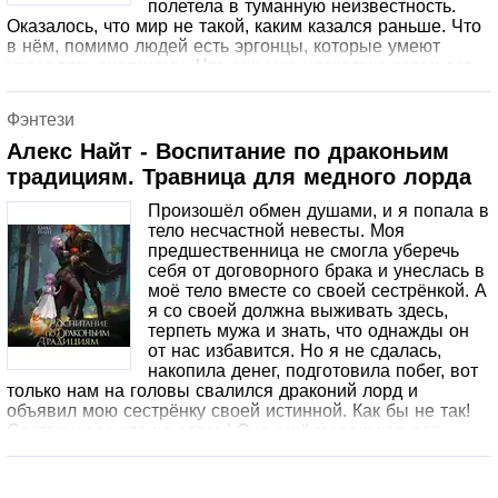
полетела в туманную неизвестность.
Оказалось, что мир не такой, каким казался раньше. Что
в нём, помимо людей есть эргонцы, которые умеют
управлять энергиями. Что они уже несколько сотен лет
живут скрытно в своих городах. И что я… одна из них.
Вот только сделав шаг к неизведанному, я не знала, что
Фэнтези
назад пути уже никогда не будет, а впереди ждёт немало
испытаний. И что мне не раз придётся доказывать своё
Алекс Найт - Воспитание по драконьим
право на жизнь.Первая книга трилогии.*авторские
традициям. Травница для медного лорда
расы*городское фэнтези*опасные
приключения*сверхспособности*дружба и любовьОт
Произошёл обмен душами, и я попала в
автора:Эта история была написана в 2012 году.
тело несчастной невесты. Моя
Выкладываю после тщательной редактуры.Косвенно
предшественница не смогла уберечь
входит в Карильский цикл.
себя от договорного брака и унеслась в
моё тело вместе со своей сестрёнкой. А
я со своей должна выживать здесь,
терпеть мужа и знать, что однажды он
от нас избавится. Но я не сдалась,
накопила денег, подготовила побег, вот
только нам на головы свалился драконий лорд и
объявил мою сестрёнку своей истинной. Как бы не так!
Сестру ни за что не отдам! Она ещё маленькая для
всяких лордов. Даже для таких красивых!Однотомник.
ХЭ. Можно читать отдельно.