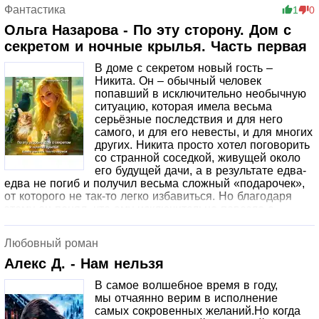
подстраховки туда же отправляется её названый брат. И
Фантастика
1
0
его помощь будет весьма кстати!Крамеш летит по
заданию Соколовского в леса, где обитают необычные
Ольга Назарова - По эту сторону. Дом с
змеи – живойты, которые оказались настолько
секретом и ночные крылья. Часть первая
неразумны, что посмели укусить ворона, за что и
поплатились. Но пока Крамеш выздоравливал, в дом с
В доме с секретом новый гость –
секретом вернулся нежданный гость – Геннадий. Он,
Никита. Он – обычный человек
побывав в исконных землях, не только не женился, но
попавший в исключительно необычную
ещё и усложнил своё положение. Впрочем, в доме с
ситуацию, которая имела весьма
секретом и ему найдётся применение.
серьёзные последствия и для него
самого, и для его невесты, и для многих
других. Никита просто хотел поговорить
со странной соседкой, живущей около
его будущей дачи, а в результате едва-
едва не погиб и получил весьма сложный «подарочек»,
от которого не так-то легко избавиться. Но благодаря
этому он понял, что ему исключительно повезло с
невестой. А ещё из-за его приключения была спасена
чудесная девушка, которой нужна помощь, и она её
Любовный роман
непременно получит! У Татьяны тоже немалые
перемены – в дом с секретом прибыла очень серьёзная
Алекс Д. - Нам нельзя
и талантливая особа, которая решила, что Таня ей
В самое волшебное время в году,
подходит в качестве хозяйки, и начала вполне
мы отчаянно верим в исполнение
заслуженно третировать Терентия.А в довершении
самых сокровенных желаний.Но когда
всего, пропала Аури. Кто бы знал, что нежная лисичка