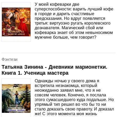
Вторая книга трилогии.*авторские расы*городское
У моей кофеварки две
фэнтези*опасные
суперспособности: варить лучший кофе
приключения*сверхспособности*дружба и
в городе и дарить счастливые
любовьТрилогия косвенно входит в Карильский цикл.
предсказания. Но вдруг появляется
третья: виртуозно ругать королевского
дознавателя. Магический сбой или
кофеварка знает об этом невыносимом
мужчине больше, чем говорит?
Фэнтези
Татьяна Зинина - Дневники марионетки.
Книга 1. Ученица мастера
Однажды ночью у своего дома я
встретила незнакомца, который
неожиданно заявил мне, что я не
совсем человек. Конечно, я послала
этого сумасшедшего куда подальше. Но
упрямый тип решил во что бы то ни
стало доказать свою правоту. И доказал
же! С этого момента моя жизнь