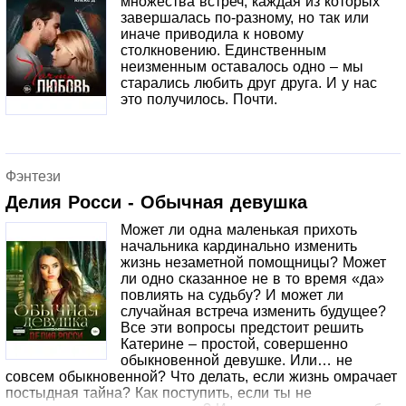
множества встреч, каждая из которых
завершалась по-разному, но так или
иначе приводила к новому
столкновению. Единственным
неизменным оставалось одно – мы
старались любить друг друга. И у нас
это получилось. Почти.
Фэнтези
Делия Росси - Обычная девушка
Может ли одна маленькая прихоть
начальника кардинально изменить
жизнь незаметной помощницы? Может
ли одно сказанное не в то время «да»
повлиять на судьбу? И может ли
случайная встреча изменить будущее?
Все эти вопросы предстоит решить
Катерине – простой, совершенно
обыкновенной девушке. Или… не
совсем обыкновенной? Что делать, если жизнь омрачает
постыдная тайна? Как поступить, если ты не