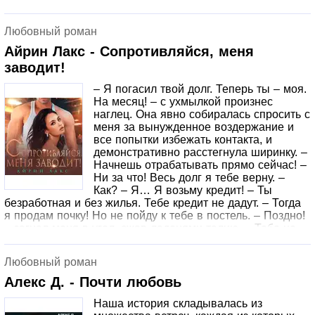
Любовный роман
Айрин Лакс - Сопротивляйся, меня
заводит!
– Я погасил твой долг. Теперь ты – моя.
На месяц! – с ухмылкой произнес
наглец. Она явно собиралась спросить с
меня за вынужденное воздержание и
все попытки избежать контакта, и
демонстративно расстегнула ширинку. –
Начнешь отрабатывать прямо сейчас! –
Ни за что! Весь долг я тебе верну. –
Как? – Я… Я возьму кредит! – Ты
безработная и без жилья. Тебе кредит не дадут. – Тогда
я продам почку! Но не пойду к тебе в постель. – Поздно!
– загнал меня в угол, сжав ладонями талию. – Тебе не
сбежать. – Я… Я буду сопротивляться! – Очень на это
надеюсь, меня это заводит…
Любовный роман
Алекс Д. - Почти любовь
Наша история складывалась из