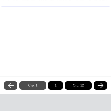
контролируешь свои чувства? И чего ожидать от судьбы,
которая в одно мгновение разрушила твои планы? Все
эти вопросы придется решить Константину –
счастливому обладателю «газет-заводов-пароходов».
Или… не совсем счастливому? Содержит
ненормативную лексику.
Стр. 1
Стр. 12