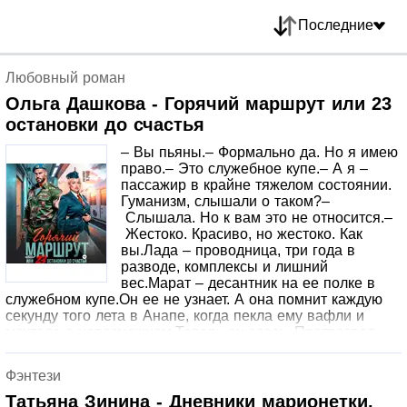
Последние
Любовный роман
Ольга Дашкова - Горячий маршрут или 23
остановки до счастья
– Вы пьяны.– Формально да. Но я имею
право.– Это служебное купе.– А я –
пассажир в крайне тяжелом состоянии.
Гуманизм, слышали о таком?–
Слышала. Но к вам это не относится.–
Жестоко. Красиво, но жестоко. Как
вы.Лада – проводница, три года в
разводе, комплексы и лишний
вес.Марат – десантник на ее полке в
служебном купе.Он ее не узнает. А она помнит каждую
секунду того лета в Анапе, когда пекла ему вафли и
мечтала о невозможном.Теперь он здесь. Протрезвел.
Влюбился. И не отступает.Семь дней. Один
вагон.Горячий маршрут, где каждая остановка – шаг к
Фэнтези
счастью.
Татьяна Зинина - Дневники марионетки.