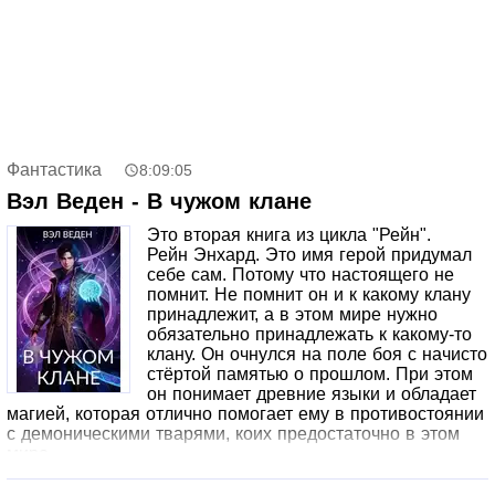
тот же Париж русской эмиграции: переулки городских
трущоб, воспоминания, головокружительные фантазии,
бедный студент, загадочный бездомный, ставший
миллионером благодаря неожиданному наследству, его
молодая возлюбленная и единственный свидетель
убийства – золотая статуэтка Будды. Газданов мастерски
переплетает автобиографичность, психологизм и
традиции европейского экзистенциализма с элементами
приключенческой прозы, философского триллера и
Фантастика
8:09:05
детектива.
Вэл Веден - В чужом клане
Это вторая книга из цикла "Рейн".
Рейн Энхард. Это имя герой придумал
себе сам. Потому что настоящего не
помнит. Не помнит он и к какому клану
принадлежит, а в этом мире нужно
обязательно принадлежать к какому-то
клану. Он очнулся на поле боя с начисто
стёртой памятью о прошлом. При этом
он понимает древние языки и обладает
магией, которая отлично помогает ему в противостоянии
с демоническими тварями, коих предостаточно в этом
мире.
Рейн Энхард теперь в клане Безлицых, и по-прежнему
его мучает вопрос, кто он такой и почему оказался вдали