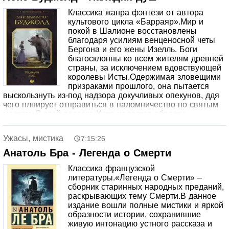
Классика жанра фэнтези от автора
культового цикла «Барраяр».Мир и
покой в Шалионе восстановлены
благодаря усилиям венценосной четы
Бергона и его жены Изелль. Боги
благосклонны ко всем жителям древней
страны, за исключением вдовствующей
королевы Исты.Одержимая зловещими
призраками прошлого, она пытается
выскользнуть из-под надзора докучливых опекунов, ддя
чего плнирует отправиться в паломничество по святым
местам. В этой поездке Иста надеется обрести
душевный покой или хотя бы развеять мертвящую
тоску.Но боги не дадут ей забыть о прошлом, более того:
Ужасы, мистика
7:15:26
подарят второй шанс – обрести свою дорогу в жизни и,
возможно, любовь, в которую она больше не имеет сил
Анатоль Бра - Легенда о Смерти
верить. Для этого надо совсем немного: дать отпор
Классика французской
вражеской армии и сразить черное колдовство, перед
литературы.«Легенда о Смерти» –
которым оказались бессильны храбрейшие из мужчин…
сборник старинных народных преданий,
раскрывающих тему Смерти.В данное
издание вошли полные мистики и яркой
образности истории, сохранившие
живую интонацию устного рассказа и