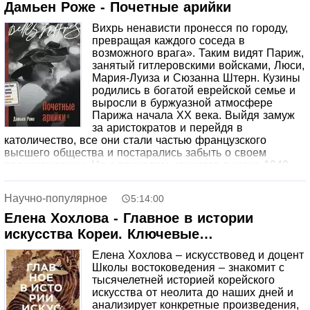
лучше узнать город. Автор призывает читателя,
Дамьен Роже - Почетные арийки
использовать все органы чувств: осязать, слышать,
Вихрь ненависти пронесся по городу,
видеть, чувствовать город, разум должен уступить место
превращая каждого соседа в
чувствам, а именно сердцу, которому в Венеции уж
возможного врага». Таким видят Париж,
точно не прикажешь.
занятый гитлеровскими войсками, Люси,
Мария-Луиза и Сюзанна Штерн. Кузины
родились в богатой еврейской семье и
выросли в буржуазной атмосфере
Парижа начала XX века. Выйдя замуж
за аристократов и перейдя в
католичество, все они стали частью французского
высшего общества и постарались забыть о своем
происхождении. Но с приходом нацистов в июне 1940
года их тщательно выстроенный мир рухнул. Отныне
маркиза, баронесса и графиня перестают считаться не
Научно-популярное
5:14:00
только француженками, но даже просто людьми: в их
паспортах краснеет штамп «еврейка», вчерашние друзья
Елена Хохлова - Главное в истории
при встрече торопливо отводят взгляд, их жизни
искусства Кореи. Ключевые
угрожает реальная опасность. Что делать с
произведения, темы, имена, техники
идентичностью, которую они не выбирали? Доверять ли
Елена Хохлова – искусствовед и доцент
суждениям близкого друга семьи маршала Петена? Есть
Школы востоковедения – знакомит с
ли надежда получить статус «почетных ариек»,
тысячелетней историей корейского
освобождающий от дискриминации и ареста? Семейная
искусства от неолита до наших дней и
сага Дамьена Роже, основанная на реальных событиях,
анализирует конкретные произведения,