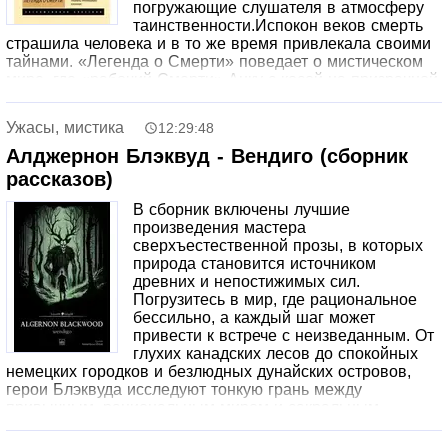
погружающие слушателя в атмосферу
таинственности.Испокон веков смерть
страшила человека и в то же время привлекала своими
тайнами. «Легенда о Смерти» поведает о мистическом
мире, где «рабочий Смерти» Анку с косой на призрачной
повозке собирает души мертвых, призраки спокойно
живут среди живых, а с помощью опасной книги
Ужасы, мистика
12:29:48
«Агриппа», подписанной самим дьяволом, можно узнать
судьбы людей… В бретонских легендах мистика
Алджернон Блэквуд - Вендиго (сборник
причудливым образом переплетается с обыденностью, а
рассказов)
христианство – с язычеством
В сборник включены лучшие
произведения мастера
сверхъестественной прозы, в которых
природа становится источником
древних и непостижимых сил.
Погрузитесь в мир, где рациональное
бессильно, а каждый шаг может
привести к встрече с неизведанным. От
глухих канадских лесов до спокойных
немецких городков и безлюдных дунайских островов,
герои Блэквуда исследуют тонкую грань между
привычным, рациональным миром и сакральным.
Испытывая страх, восторг или неподдельный ужас, они
сталкиваются с сверхъестественным, обращаются к