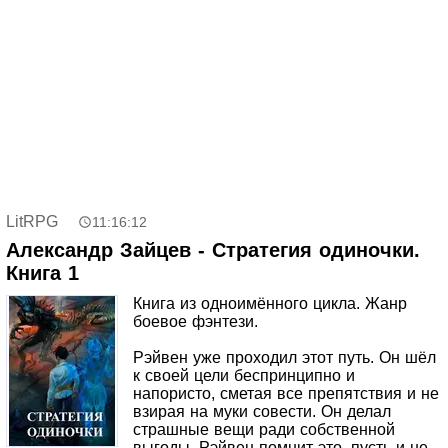
его тем, кем он был раньше. Победы достаются
непомерной ценой, уроки преподаются жестокие. К тому
же остаётся актуальной важная задача – принять
участие в турнире, а для этого нужно как-то выбраться с
острова. Слушайте продолжение увлекательной истории!
LitRPG
11:16:12
Александр Зайцев - Стратегия одиночки.
Книга 1
Книга из одноимённого цикла. Жанр
боевое фэнтези.
Рэйвен уже проходил этот путь. Он шёл
к своей цели беспринципно и
напористо, сметая все препятствия и не
взирая на муки совести. Он делал
страшные вещи ради собственной
выгоды. Рэйвен помнит это, пусть и не