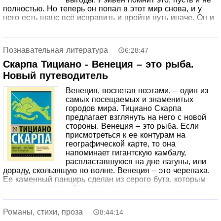
полностью. Но теперь он попал в этот мир снова, и у
него есть шанс всё исправить и пройти путь иначе. Он и
ещё трое попаданцев должны отправиться на другой
континент и поднять свой ранг с Железа до Бронзы,
иначе будут стёрты навсегда.
Познавательная литература
6:28:47
Куда попал герой? Каковы его цели, и может ли он их
Скарпа Тициано - Венеция – это рыба.
добиться? Клубок этих загадок вам предстоит распутать,
Новый путеводитель
прослушав длинную историю, рассказанную в лучших
традициях «Тактики малых групп», другой популярной
Венеция, воспетая поэтами, – один из
книги автора. Сражения, испытания, культивация героя –
самых посещаемых и знаменитых
всё это ждёт вас в предлагаемой аудиокниге.
городов мира. Тициано Скарпа
предлагает взглянуть на него с новой
стороны. Венеция – это рыба. Если
присмотреться к ее контурам на
географической карте, то она
напоминает гигантскую камбалу,
распластавшуюся на дне лагуны, или
дораду, скользящую по волне. Венеция – это черепаха.
Ее каменный панцирь сделан из серого бута, которым
выложены улицы. Венеция – это место, где нужно
выбросить карту и заблудиться. Скарпа раскрывает
городские секреты, известные только венецианцам,
Романы, стихи, проза
8:44:14
исконный язык Венеции, необходимый для того, чтобы