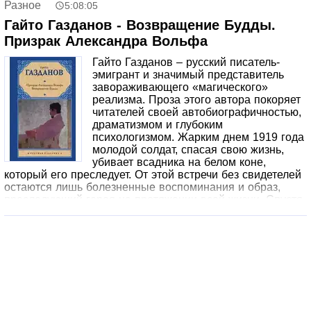
Разное
5:08:05
магии и оккультизму, но вновь и вновь оказываются
бессильны перед величием природы. В сборник вошли:
Гайто Газданов - Возвращение Будды.
Вендиго (повесть, перевод Е. Романовой), Ивы (повесть,
Призрак Александра Вольфа
перевод А. Панасюк), Древние чары (повесть, перевод
А. Панасюк), Пустой дом (рассказ, перевод Е.
Гайто Газданов – русский писатель-
Романовой), Заклятый остров (рассказ, перевод А.
эмигрант и значимый представитель
Панасюк), Некто (рассказ, перевод Е. Романовой), Кукла
завораживающего «магического»
(рассказ, перевод Е. Романовой), Смит: случай в
реализма. Проза этого автора покоряет
пансионе (рассказ, перевод Е. Романовой), Тайная
читателей своей автобиографичностью,
месса (повесть, перевод Е. Романовой).
драматизмом и глубоким
психологизмом. Жарким днем 1919 года
молодой солдат, спасая свою жизнь,
убивает всадника на белом коне,
который его преследует. От этой встречи без свидетелей
остаются лишь болезненные воспоминания и образ,
преследующий героя на протяжении всей жизни. Спустя
годы, работая журналистом в Париже, он наталкивается
на рассказ, детально воспроизводящий эту историю с
точки зрения жертвы. Так начинаются поиски
неуловимого Александра Вольфа, в ходе которых
рассказчик оказывается вовлечённым в серию странных
встреч и событий, заставляющих его задуматься о
жизни, смерти, роковых совпадениях и неизбежности
судьбы. В романе «Возвращение Будды» читателя ждет