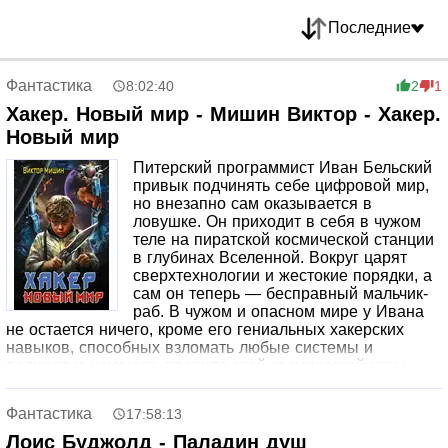
Последние
Фантастика
8:02:40
2
1
Хакер. Новый мир - Мишин Виктор - Хакер.
Новый мир
Питерский программист Иван Бельский
привык подчинять себе цифровой мир,
но внезапно сам оказывается в
ловушке. Он приходит в себя в чужом
теле на пиратской космической станции
в глубинах Вселенной. Вокруг царят
сверхтехнологии и жестокие порядки, а
сам он теперь — бесправный мальчик-
раб. В чужом и опасном мире у Ивана
не остается ничего, кроме его гениальных хакерских
навыков, способных взломать любые системы и
полностью изменить правила этой космической игры.
Фантастика
17:58:13
Лоис Буджолд - Паладин душ