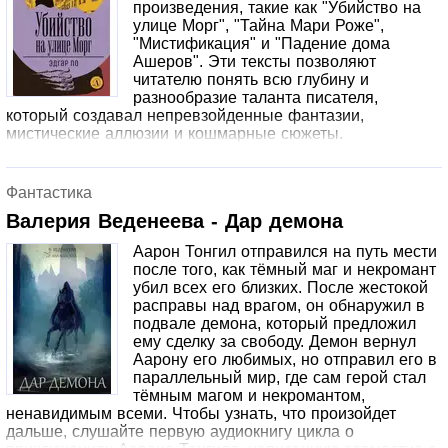
произведения, такие как "Убийство на
улице Морг", "Тайна Мари Роже",
"Мистификация" и "Падение дома
Ашеров". Эти тексты позволяют
читателю понять всю глубину и
разнообразие таланта писателя,
который создавал непревзойденные фантазии,
мистические аллюзии и кошмарные сюжеты.
Фантастика
Валерия Веденеева - Дар демона
Аарон Тонгил отправился на путь мести
после того, как тёмный маг и некромант
убил всех его близких. После жестокой
расправы над врагом, он обнаружил в
подвале демона, который предложил
ему сделку за свободу. Демон вернул
Аарону его любимых, но отправил его в
параллельный мир, где сам герой стал
тёмным магом и некромантом,
ненавидимым всеми. Чтобы узнать, что произойдет
дальше, слушайте первую аудиокнигу цикла о