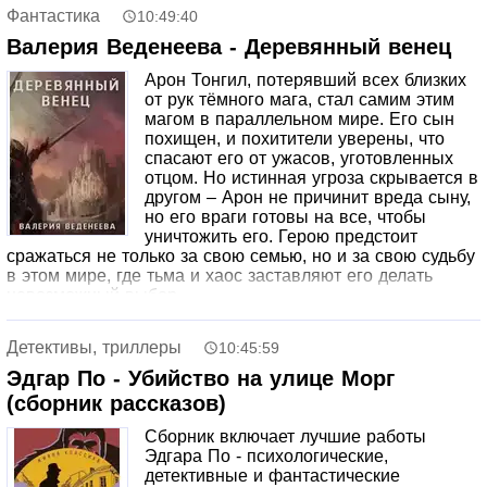
выплатить долги, а ещё – разобраться с врагами, число
Фантастика
10:49:40
которых растёт слишком быстро.
Валерия Веденеева - Деревянный венец
Арон Тонгил, потерявший всех близких
от рук тёмного мага, стал самим этим
магом в параллельном мире. Его сын
похищен, и похитители уверены, что
спасают его от ужасов, уготовленных
отцом. Но истинная угроза скрывается в
другом – Арон не причинит вреда сыну,
но его враги готовы на все, чтобы
уничтожить его. Герою предстоит
сражаться не только за свою семью, но и за свою судьбу
в этом мире, где тьма и хаос заставляют его делать
невозможный выбор.
Детективы, триллеры
10:45:59
Эдгар По - Убийство на улице Морг
(сборник рассказов)
Сборник включает лучшие работы
Эдгара По - психологические,
детективные и фантастические