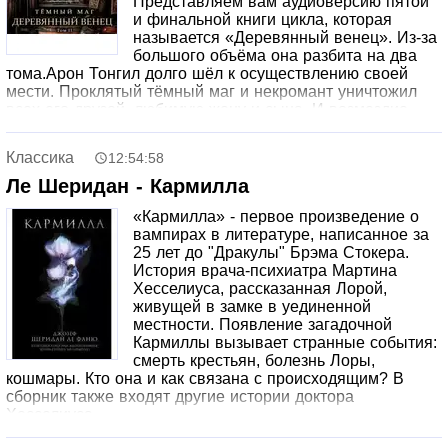
Представляем вам аудиоверсию пятой
и финальной книги цикла, которая
называется «Деревянный венец». Из-за
большого объёма она разбита на два
тома.Арон Тонгил долго шёл к осуществлению своей
мести. Проклятый тёмный маг и некромант уничтожил
всех его друзей, любимую жену и сына. И возмездие
свершилось: герой жестоко расправился с кровным
врагом, а в его подвалах обнаружил запертого в
Классика
12:54:58
магической клетке демона. Всем известно коварство
таких созданий, но… За свободу демон пообещал герою,
Ле Шеридан - Кармилла
что близкие ему люди вновь будут живы, и Арон не смог
«Кармилла» - первое произведение о
отказаться от сделки. Демон не солгал, но не открыл и
вампирах в литературе, написанное за
всей правды. Герой попадает в параллельный мир, где
25 лет до "Дракулы" Брэма Стокера.
целы и невредимы любимые им люди, вот только сам
История врача-психиатра Мартина
Арон теперь совсем другой человек – здесь он тёмный
Хесселиуса, рассказанная Лорой,
маг и некромант, всем ненавистный и всех
живущей в замке в уединенной
страшащий.Меж тем сын героя похищен. У похитителей
местности. Появление загадочной
благие намерения – спасти юнца от ужасной участи,
Кармиллы вызывает странные события:
которую якобы уготовил ему тёмный маг. Мальчик не
смерть крестьян, болезнь Лоры,
знает ни кто его отец на самом деле, ни то, что ужасный
кошмары. Кто она и как связана с происходящим? В
некромант Арон Тонгил вовсе не угрожает его жизни, а
сборник также входят другие истории доктора
напротив, не пощадит сил, чтобы её сберечь. Меж тем
Хесселиуса.
наступает Время Хаоса. История неумолимо движется к
финалу. Тёмному магу предстоит выполнить обещания и