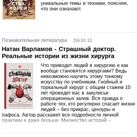
предлагает нам взглянуть на оккупированную Францию
уникальные темы и техники, поясняя,
глазами женщин, которые внезапно оказались чужими
что они означают.
для всех.
Познавательная литература
6:01:13
Натан Варламов - Страшный доктор.
Реальные истории из жизни хирурга
Что приводит людей в хирургию и как
вообще становятся хирургами? Ведь
невозможно научить этому тонкому
искусству по учебникам. Гнойный и
торкальный хирург с общим стажем 10
лет проведет вас в закулисье
операционных залов. Вся правда о
работе тех, кто регулярно спасает жизни
людей – без прикрас, цензуры и
пафоса. Автор расскажет все подробности личной
практики и даже больше. Множество историй –
трогательных, смешных, трагичных – описаны на этих
страницах. Если вы не боитесь вида крови, а слово
«гной» не вызывает непреодолимый приступ тошноты,