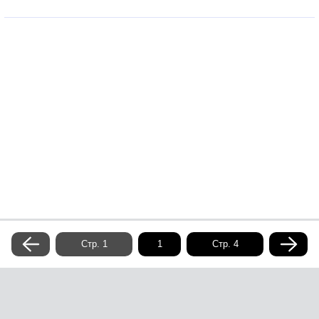
приключениях Аарона Тонгиля, написанную совместно с
Рианной Авалонской.
Стр. 1
Стр. 4