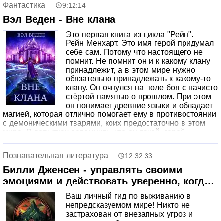
Фантастика
9:12:14
от дома. От Советника Императора герой узнаёт кое-что
о своих предках, и это знание весьма опасно!
Вэл Веден - Вне клана
Подробности – в аудиокниге.
Это первая книга из цикла "Рейн".
Рейн Менхарт. Это имя герой придумал
себе сам. Потому что настоящего не
помнит. Не помнит он и к какому клану
принадлежит, а в этом мире нужно
обязательно принадлежать к какому-то
клану. Он очнулся на поле боя с начисто
стёртой памятью о прошлом. При этом
он понимает древние языки и обладает
магией, которая отлично помогает ему в противостоянии
с демоническими тварями, коих предостаточно в этом
мире. В попытках вспомнить, кто он такой, герой
начинает предполагать, что входит в один очень
уважаемый клан и более того – является внуком его
Познавательная литература
12:32:33
главы. Так ли это? Вместе с героем распутывать загадку
предстоит слушателям.
Билли Дженсен - управлять своими
эмоциями и действовать уверенно, когда
каждая секунда на счету; •Готов ко всему.
Ваш личный гид по выживанию в
Навыки и приемы, которые спасут вам
непредсказуемом мире! Никто не
жизнь
застрахован от внезапных угроз и