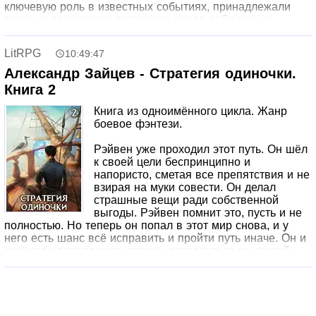
ключевую роль в известных событиях, принадлежали
важным персонам и оставляли после себя только
разрушения и смерть. Здесь вы найдете истории о:•
кукле Аннабель из хоррор-франшизы «Заклятие»;•
LitRPG
10:49:47
проклятой мумии, которая, по слухам, потопила
«Титаник» и положила начало Первой мировой войне;•
Александр Зайцев - Стратегия одиночки.
шкатулке диббука, на основе которой создали фильм
Книга 2
«Шкатулка проклятия»;• кольце Сенициана, римском
артефакте, который вдохновил Дж. Р.Р. Толкина на
Книга из одноимённого цикла. Жанр
создание «Хоббита»;• музеях, песне, номере телефона и
боевое фэнтези.
многих других на первый взгляд непримечательных
вещах.Загляните в свой шкаф или комод. Может быть, то
Рэйвен уже проходил этот путь. Он шёл
самое бабушкино кольцо уже давно желает вам смерти?
к своей цели беспринципно и
Дж. У. Окер – автор путевых очерков, романист и блогер.
напористо, сметая все препятствия и не
Окер ведет блог и подкаст под названием «OTIS: Odd
взирая на муки совести. Он делал
Things I’ve Seen», в котором документирует свой опыт
страшные вещи ради собственной
взаимодействия с разнообразными диковинками со
выгоды. Рэйвен помнит это, пусть и не
всего света. Он лично брал в руки множество проклятых
полностью. Но теперь он попал в этот мир снова, и у
вещей, каким-то чудом остался жив и готов поведать об
него есть шанс всё исправить и пройти путь иначе. Он и
этом вам.
ещё трое попаданцев должны отправиться на другой
континент и поднять свой ранг с Железа до Бронзы,
иначе будут стёрты навсегда.
Во второй книге Рэйвен оказывается на острове.
Воспоминания, конечно, помогают герою, но не делают