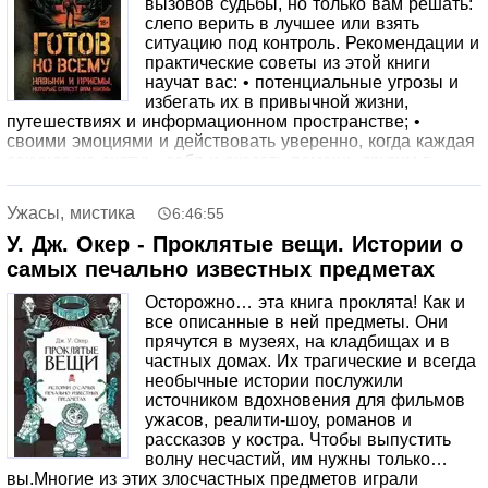
вызовов судьбы, но только вам решать:
слепо верить в лучшее или взять
ситуацию под контроль. Рекомендации и
практические советы из этой книги
научат вас: • потенциальные угрозы и
избегать их в привычной жизни,
путешествиях и информационном пространстве; •
своими эмоциями и действовать уверенно, когда каждая
секунда на счету; • себя и оказать помощь другим в
кризисных ситуациях, где бы вы ни находились: дома, на
работе, на природе, в городе, в транспорте и т.д. Это не
Ужасы, мистика
6:46:55
только руководство к действию, но и ваш путь к
спокойствию и безопасности. Перестаньте быть жертвой
У. Дж. Окер - Проклятые вещи. Истории о
обстоятельств – станьте человеком, который
самых печально известных предметах
действительно готов ко всему
Осторожно… эта книга проклята! Как и
все описанные в ней предметы. Они
прячутся в музеях, на кладбищах и в
частных домах. Их трагические и всегда
необычные истории послужили
источником вдохновения для фильмов
ужасов, реалити-шоу, романов и
рассказов у костра. Чтобы выпустить
волну несчастий, им нужны только…
вы.Многие из этих злосчастных предметов играли