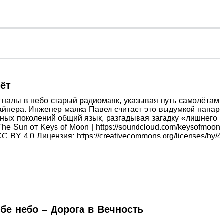
ёт
гналы в небо старый радиомаяк, указывая путь самолётам
айнера. Инженер маяка Павел считает это выдумкой напарн
зных поколений общий язык, разгадывая загадку «лишнего
 Sun от Keys of Moon | https://soundcloud.com/keysofmoon, 
C BY 4.0 Лицензия: https://creativecommons.org/licenses/by/4
бе небо – Дорога в Вечность