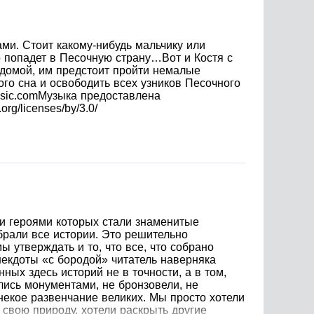
ами. Стоит какому-нибудь мальчику или
о попадет в Песочную страну…Вот и Костя с
я домой, им предстоит пройти немалые
ого сна и освободить всех узников Песочного
music.comМузыка предоставлена
rg/licenses/by/3.0/
 и героями которых стали знаменитые
брали все истории. Это решительно
 утверждать и то, что все, что собрано
анекдоты «с бородой» читатель наверняка
ных здесь историй не в точности, а в том,
лись монументами, не бронзовели, не
некое развенчание великих. Мы просто хотели
 свою природу, хотели раскрыть другие