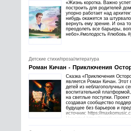
«Жизнь коротка. Важно успет
построить для родителей дом
упорно работает над архитек
нибудь окажется за штурвало
вернуть ему зрение. И она т
преодолеть все барьеры, воп
небо».#молодость #любовь #
Детские стихи/проза/литература
Роман Кичан - Приключения Остор
Сказка «Приключения Осторо
является Роман Кичан. Этот 
детей из неблагополучных се
воспитательной платформой,
на светлые поступки. Проект
создавая сообщество подде
будущее без барьеров и пред
источник: https://maxkomusic.c
Unported https://creativecomm