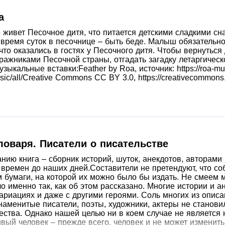
а
е живет Песочное дитя, что питается детскими сладкими сн
 время суток в песочнице – быть беде. Малыш обязательн
 что оказались в гостях у Песочного дитя. Чтобы вернутьс
тражниками Песочной страны, отгадать загадку летаргическ
зыкальные вставки:Feather by Roa, источник: https://roa-
sic/all/Creative Commons CC BY 3.0, https://creativecommons.o
ловаря. Писатели о писательстве
ию книга – сборник историй, шуток, анекдотов, авторами
 времен до наших дней.Составители не претендуют, что со
 бумаги, на которой их можно было бы издать. Не смеем мы
о именно так, как об этом рассказано. Многие истории и 
ариациях и даже с другими героями. Соль многих из описан
аменитые писатели, поэты, художники, актеры не станови
ества. Однако нашей целью ни в коем случае не является 
ивый человек – прежде всего, человек и не может изменить