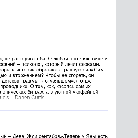
х, не растеряв себя. О любви, потерях, вине и
сений – психолог, который лечит словами.
афоры и истории обретают странную силу.Сам
ью и вторжением? Чтобы не сгореть, он
 детской травмы; к отчаявшемуся отцу,
 проводнике. О том, как, касаясь самых
в эпических битвах, а в уютной «кофейной
is – Darren Curtis,
ый – Дева. Жди сентября».Теперь у Яны есть