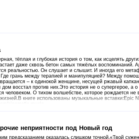
а
ная, тёплая и глубокая история о том, как исцелять други
астает даже сквозь бетон самых тяжёлых воспоминаний. Ар
тся реальностью. Он слушает и слышит. И иногда его мет
. Где грань между терапией и манипуляцией? Между помощ
возвращается – к одинокой женщине, несущей ржавый капкан
 дом восстал против них.Это история не о супергерое, а о
ся человеком. О тихом волшебстве, которое рождается не 
жизней.В книге использованы музыкальные вставки:Epic Nuc
com/cinematic-music
 прочие неприятности под Новый год
ним предсказанием оказалась слишком точной.«Твой сужен