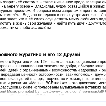
ь озарить её светом!» – такое жизненное кредо завещал е
 на берегу озера – Владислав, чудом оставшийся в живых
турным проектом. И вопреки всем запретам и препятствиям
м самолёта! Ведь он не одинок в своих устремлениях – Л
очно знает, что в её силах осуществить мечту любимого под
лотить в жизнь свои желания и найти путь друг к другу?Вт
романтика #небо #самолёты
ожного Буратино и его 12 Друзей
жного Буратино и его 12» – важная часть социального пр
проект – инновационная экосистема добра, объединяющая 
мей, детей с ограниченными возможностями здоровья и об
 передавая ценности осторожности, взаимопомощи, дружб
 вовлекает детей в спорт, творчество и командные активно
ржки и развития. «Малыш ВСЕзнайка» – это движение, ме
рассудков.В книге использованы музыкальные вставки:Hap
om/ Music promoted by https://www.chosic.com/free-music/all/
ons.org/licenses/by-sa/3.0/deed.en_US