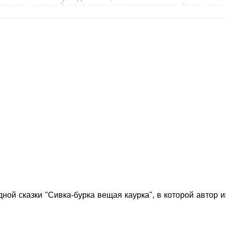
известных людей, рассказать неакадемические факты из и
кий макет.
ной сказки "Сивка-бурка вещая каурка", в которой автор и