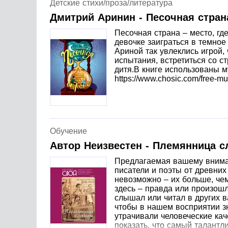
Детские стихи/проза/литература
Дмитрий Аринин - Песочная стран
Песочная страна – место, гд
девочке заиграться в темное
Ариной так увлеклись игрой,
испытания, встретиться со с
дитя.В книге использованы му
https://www.chosic.com/free-mu
Обучение
Автор Неизвестен - Племянница с
Предлагаемая вашему вниман
писатели и поэты от древних
невозможно – их больше, чем
здесь – правда или произошл
слышал или читал в других в
чтобы в нашем восприятии зн
утрачивали человеческие кач
показать, что самый талантл