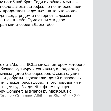
му погибший брат. Ради их общей мечты –
 после автокатастрофы, но почти ослепший,
 продолжает надеяться на то, что когда-
ада всегда рядом и не теряет надежды
няться в небо. Сумеют ли эти двое
орая книга серии «Дарю тебе
оекта «Малыш ВСЕзнайка», автором которого
бизнес, культуру и социальную поддержку
ычных детей без барьеров. Сказка служит
ы и доброты, вдохновляя детей и взрослых
сти, снижая риски девиантного поведения и
няющее судьбы детей и формирующее
py Commercial (Piano) by MaxKoMusic,
 Creative Commons Attribution-ShareAlike 3.0