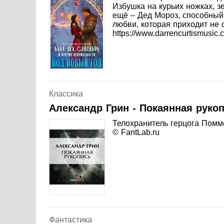
Избушка на курьих ножках, зе
ещё – Дед Мороз, способный
любви, которая приходит не с
https://www.darrencurtismusic.
Классика
Александр Грин - Покаянная руко
Телохранитель герцога Помм
© FantLab.ru
Фантастика