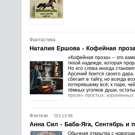
Фантастика
Наталия Ершова - Кофейная проз
«Кофейная проза» – это камер
тихой надежде, которая прор
Но его слова иногда становя
Арсений боится своего дара
сбегает в тайгу, но всегда 
потерявшему всё; к паре, чей
тёмных уголков души, остать
прозе» простых, израненных 
https://www.darrencurtismusic.
Фэнтези
3:13:08
Анна Сил - Баба-Яга, Сентябрь и
Обычная открытка с новогод