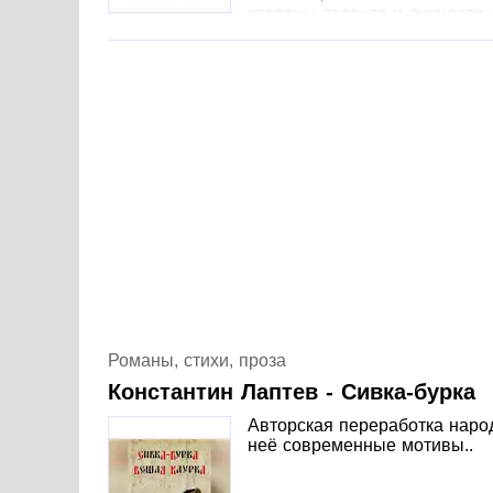
стороны таланта и личности 
героев.В формате PDF A4 сохранен издательс
Романы, стихи, проза
Константин Лаптев - Сивка-бурка
Авторская переработка народ
неё современные мотивы..