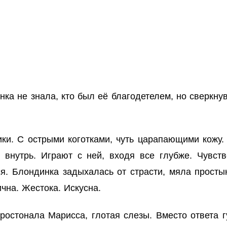
ка не знала, кто был её благодетелем, но сверкн
ики. С острыми коготками, чуть царапающими кожу.
внутрь. Играют с ней, входя все глубже. Чувст
я. Блондинка задыхалась от страсти, мяла простын
чна. Жестока. Искусна.
остонала Марисса, глотая слезы. Вместо ответа г