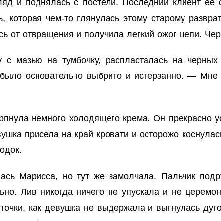
яд и поднялась с постели. Последний клиент её о
 которая чем-то глянулась этому старому разврат
сь от отвращения и получила легкий ожог цепи. Че
 с мазью на тумбочку, распласталась на черных
 было основательно выбрито и истерзанно. — Мн
рпнула немного холодящего крема. Он прекрасно 
ушка присела на край кровати и осторожо коснулась
одок.
сь Марисса, но тут же замолчала. Пальчик подр
но. Лив никогда ничего не упускала и не церемон
 точки, как девушка не выдержала и выгнулась дуго