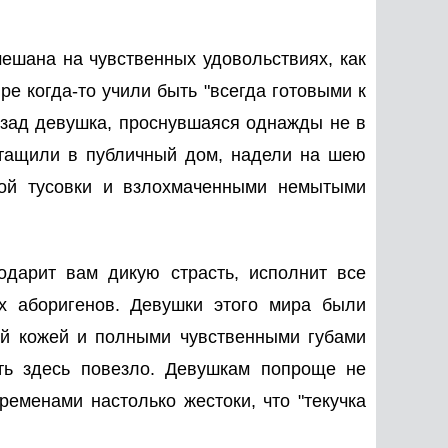
ешана на чувственных удовольствиях, как
е когда-то учили быть "всегда готовыми к
назад девушка, проснувшаяся однажды не в
 утащили в публичный дом, надели на шею
рной тусовки и взлохмаченными немытыми
одарит вам дикую страсть, исполнит все
ых аборигенов. Девушки этого мира были
ой кожей и полными чувственными губами
ть здесь повезло. Девушкам попроще не
еменами настолько жестоки, что "текучка