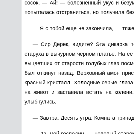
сосок, — Ай! — болезненный укус и безу
попыталась отстраниться, но получила бе
— Я с тобой еще не закончила, — тяж
— Сир Дерек, видите? Эта дикарка п
старуха в вычурном черном платье. На е
выцветших от старости голубых глаз пос
был откинут назад. Верховный амон пр
красный кристалл. Холодные серые глаза
на живот и заставила встать на колени
улыбнулись.
— Завтра. Десять утра. Комната тринад
— Да, мой господин, — нелепый старом