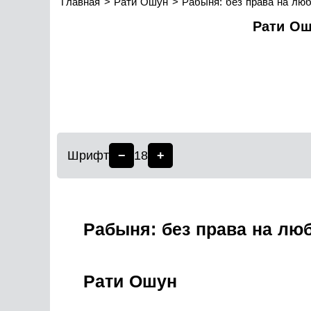
Главная
Рати Ошун
Рабыня: без права на люб
Рати Ош
Шрифт
−
18
+
Рабыня: без права на лю
Рати Ошун