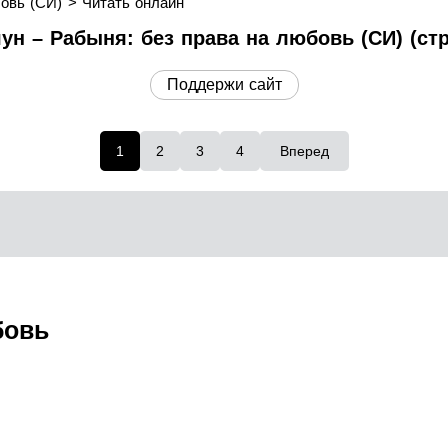
овь (СИ)
Читать онлайн
ун – Рабыня: без права на любовь (СИ) (стр
Поддержи сайт
1
2
3
4
Вперед
бовь