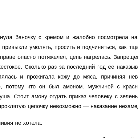
ла баночку с кремом и жалобно посмотрела на с
привыкли умолять, просить и подчиняться, как тщ
раве опасно потяжелел, цепь нагрелась. Запреще
жестокое. Сколько раз за последний год её наказ
калялась и прожигала кожу до мяса, причиняя не
, потому что он был амоном. Мужчиной с красн
душа. Стоит амону отдать приказ человеку с зелен
 проклятую цепочку невозможно — наказание незаме
ивия не хотела.