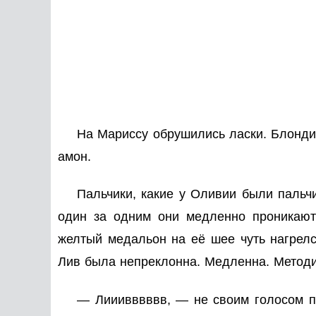
На Мариссу обрушились ласки. Блондин
амон.
Пальчики, какие у Оливии были пальч
один за одним они медленно проникают 
желтый медальон на её шее чуть нагрелс
Лив была непреклонна. Медленна. Методи
— Лииивввввв, — не своим голосом пр