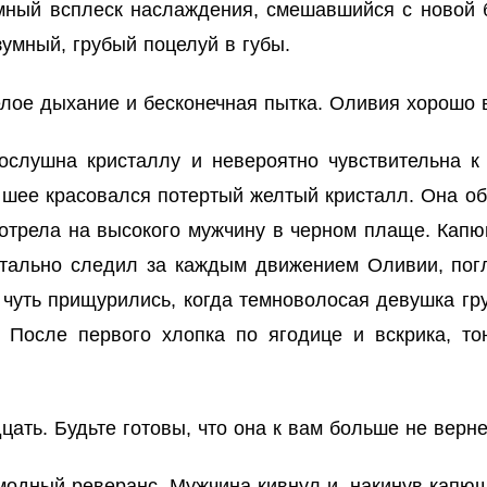
мный всплеск наслаждения, смешавшийся с новой 
зумный, грубый поцелуй в губы.
елое дыхание и бесконечная пытка. Оливия хорошо 
ослушна кристаллу и невероятно чувствительна 
ё шее красовался потертый желтый кристалл. Она о
мотрела на высокого мужчину в черном плаще. Капю
истально следил за каждым движением Оливии, по
 чуть прищурились, когда темноволосая девушка г
. После первого хлопка по ягодице и вскрика, то
цать. Будьте готовы, что она к вам больше не верне
одный реверанс. Мужчина кивнул и, накинув капюш