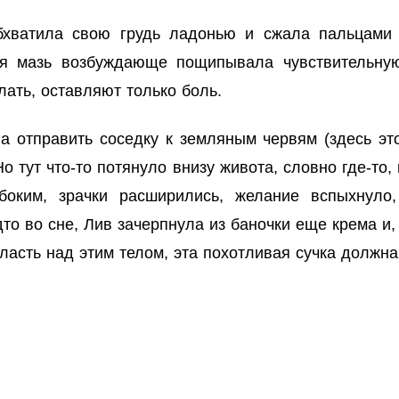
хватила свою грудь ладонью и сжала пальцами 
щая мазь возбуждающе пощипывала чувствительную
лать, оставляют только боль.
ла отправить соседку к земляным червям (здесь эт
Но тут что-то потянуло внизу живота, словно где-т
боким, зрачки расширились, желание вспыхнуло,
о во сне, Лив зачерпнула из баночки еще крема и,
ласть над этим телом, эта похотливая сучка должна 