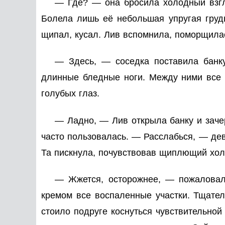
— Где? — она бросила холодный взгл
Болела лишь её небольшая упругая грудь,
щипал, кусал. Лив вспомнила, поморщила
— Здесь, — соседка поставила банку
длинные бледные ноги. Между ними все
голубых глаз.
— Ладно, — Лив открыла банку и заче
часто пользовалась. — Расслабься, — дев
Та пискнула, почувствовав щиплющий хол
— Жжется, осторожнее, — пожаловала
кремом все воспаленные участки. Тщатель
стоило подруге коснуться чувствительной