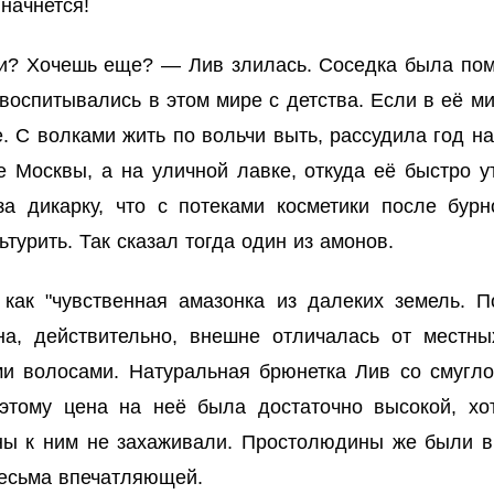
начнется!
и? Хочешь еще? — Лив злилась. Соседка была пом
спитывались в этом мире с детства. Если в её мир
че. С волками жить по вольчи выть, рассудила год 
е Москвы, а на уличной лавке, откуда её быстро
за дикарку, что с потеками косметики после бу
турить. Так сказал тогда один из амонов.
как "чувственная амазонка из далеких земель. П
на, действительно, внешне отличалась от местн
ми волосами. Натуральная брюнетка Лив со смугл
этому цена на неё была достаточно высокой, хо
ы к ним не захаживали. Простолюдины же были вр
весьма впечатляющей.