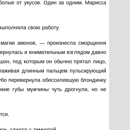
болью от укусов. Один за одним. Марисса
выполняла свою работу.
к магии амонов, — произнесла сморщення
бернулась и внимательным взглядом давно
шон, под которым он обычно прятал лицо,
глаживая длинным пальцем пульсирующий
рубо перевернула обессилевшую блондинку
нкие губы мужчины чуть дрогнули, но не
тся.
он, слился с темнотой.