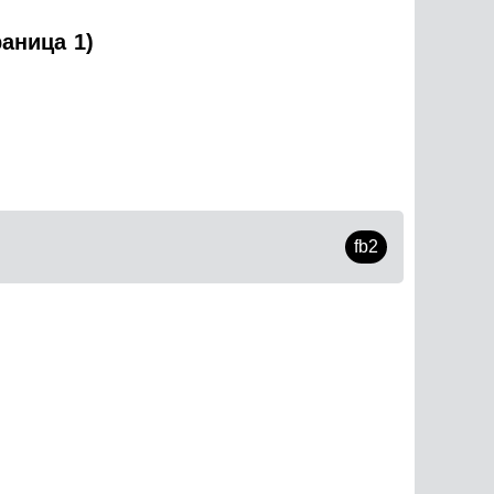
аница 1)
fb2