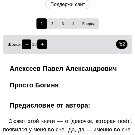
Поддержи сайт
1
2
3
4
Вперед
−
+
fb2
Шрифт
18
Алексеев Павел Александрович
Просто Богиня
Предисловие от автора:
Сюжет этой книги — о 'девочке, которая поёт',
появился у меня во сне. Да, да — именно во сне.