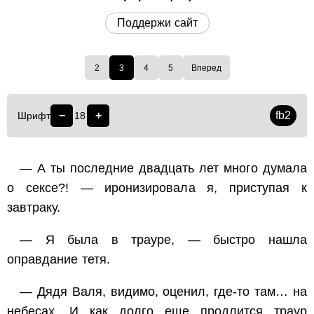
Поддержи сайт
2
3
4
5
Вперед
−
+
fb2
Шрифт
18
— А ты последние двадцать лет много думала
о сексе?! — иронизировала я, приступая к
завтраку.
— Я была в трауре, — быстро нашла
оправдание тетя.
— Дядя Валя, видимо, оценил, где-то там… на
небесах. И как долго еще продлится траур