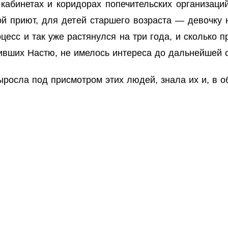
кабинетах и коридорах попечительских организаци
гой приют, для детей старшего возраста — девочк
есс и так уже растянулся на три года, и сколько п
астивших Настю, не имелось интереса до дальнейше
ыросла под присмотром этих людей, знала их и, в 