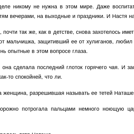
деле никому не нужна в этом мире. Даже воспит
ям вечерами, на выходные и праздники. И Настя на
 почти так же, как в детстве, снова захотелось име
тот мальчишка, защитивший ее от хулиганов, любил 
ень опытные в этом вопросе глаза.
, она сделала последний глоток горячего чая. И з
как-то спокойней, что ли.
а женщина, разрешившая называть ее тетей Ната
торожно потрогала пальцами немного ноющую ца