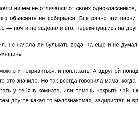
очти ничем не отличался от своих одноклассников, 
ого объяснять не собирался. Все равно эти парни 
шо — почти не задевали его, перекинувшись на др
, не начала ли булькать вода. Та еще и не думала 
 «женщин».
можно и покривиться, и поплакать. А вдруг ей пон
то это значило. Но так всегда говорила мама, когда
ать у себя в комнате, или помочь накрыть чай. Он
сем другое какая-то малознакомая, задиристая и 