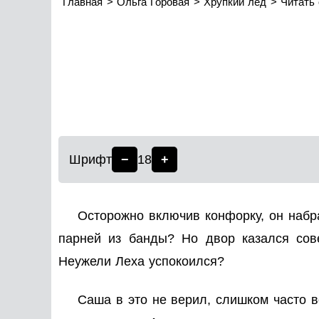
Главная
Ольга Горовая
Хрупкий лед
Читать
Шрифт
−
18
+
Осторожно включив конфорку, он набра
парней из банды? Но двор казался сов
Неужели Леха успокоился?
Саша в это не верил, слишком часто в