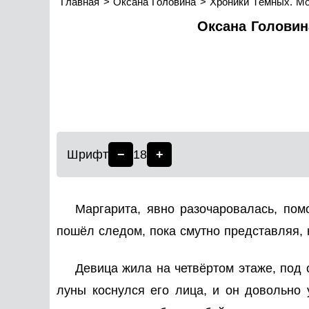
Главная
Оксана Головина
Хроники Тёмных. М
Оксана Головин
Шрифт
−
18
+
Маргарита, явно разочаровалась, по
пошёл следом, пока смутно представляя, 
Девица жила на четвёртом этаже, под 
луны коснулся его лица, и он довольно 