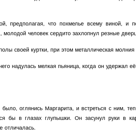
й, предполагая, что похмелье всему виной, и п
й, молодой человек сердито захлопнул резные двер
олы своей куртки, при этом металлическая молния 
чего надулась мелкая пьяница, когда он удержал её
 было, оглянись Маргарита, и встреться с ним, те
ся бы в глазах глупышки. Он засунул руки в ка
е отличалась.