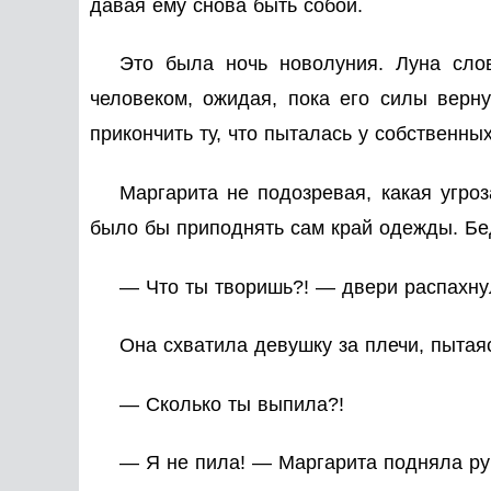
давая ему снова быть собой.
Это была ночь новолуния. Луна сло
человеком, ожидая, пока его силы верну
прикончить ту, что пыталась у собственн
Маргарита не подозревая, какая угроз
было бы приподнять сам край одежды. Бед
— Что ты творишь?! — двери распахнул
Она схватила девушку за плечи, пытаяс
— Сколько ты выпила?!
— Я не пила! — Маргарита подняла рук