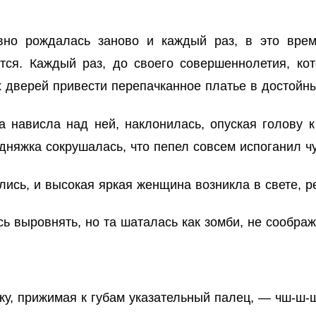
вно рождалась заново и каждый раз, в это вре
тся. Каждый раз, до своего совершеннолетия, кот
ых дверей привести перепачканное платье в достойн
а нависла над ней, наклонилась, опуская голову 
няжка сокрушалась, что пепел совсем испоганил чу
ись, и высокая яркая женщина возникла в свете, р
ь выровнять, но та шаталась как зомби, не соображ
у, прижимая к губам указательный палец, — чш-ш-ш…