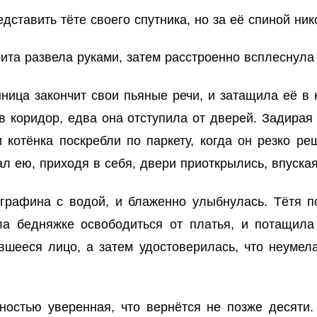
ставить тёте своего спутника, но за её спиной ник
а развела руками, затем расстроенно всплеснула
ица закончит свои пьяные речи, и затащила её в 
 коридор, едва она отступила от дверей. Задирая
и котёнка поскребли по паркету, когда он резко ре
л ею, приходя в себя, двери приоткрылись, впуская
графина с водой, и блаженно улыбнулась. Тётя по
ла бедняжке освободиться от платья, и потащила
шееся лицо, а затем удостоверилась, что неумел
остью уверенная, что вернётся не позже десяти.