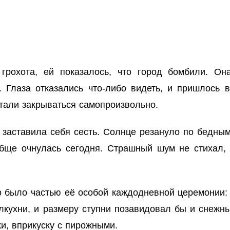
грохота, ей показалось, что город бомбили. Он
 Глаза отказались что-либо видеть, и пришлось 
естали закрываться самопроизвольно.
 заставила себя сесть. Солнце резануло по бедным
обще очнулась сегодня. Страшный шум не стихал,
 было частью её особой каждодневной церемонии: у
олкухни, и размеру ступни позавидовал бы и снежны
, вприкуску с пирожными.