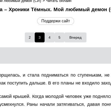
ой любимый демон (СИ)
Читать онлайн
а – Хроники Тёмных. Мой любимый демон (С
Поддержи сайт
2
3
4
5
Вперед
морщилась, и стала подниматься по ступенькам, н
как поступить дальше. В его планы не входило захо
самой крышей. Когда молодой человек уже поднялся
усмехнулся. Раны начали затягиваться, давая пон