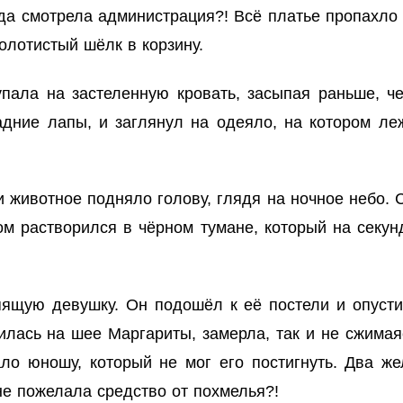
да смотрела администрация?! Всё платье пропахло
олотистый шёлк в корзину.
упала на застеленную кровать, засыпая раньше, че
адние лапы, и заглянул на одеяло, на котором ле
 животное подняло голову, глядя на ночное небо. С
ом растворился в чёрном тумане, который на секун
пящую девушку. Он подошёл к её постели и опусти
илась на шее Маргариты, замерла, так и не сжимая
ало юношу, который не мог его постигнуть. Два 
не пожелала средство от похмелья?!