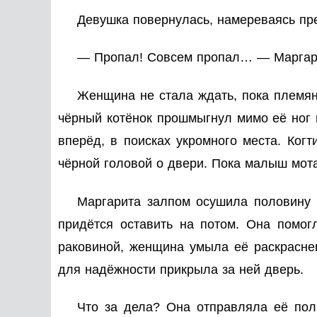
Девушка повернулась, намереваясь пред
— Пропал! Совсем пропал… — Маргарит
Женщина не стала ждать, пока племянн
чёрный котёнок прошмыгнул мимо её ног в
вперёд, в поисках укромного места. Когт
чёрной головой о двери. Пока малыш мота
Маргарита залпом осушила половину 
придётся оставить на потом. Она помог
раковиной, женщина умыла её раскраснев
для надёжности прикрыла за ней дверь.
Что за дела? Она отправляла её полн