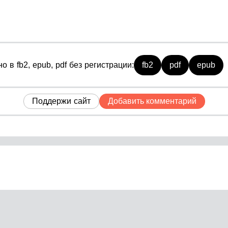
 в fb2, epub, pdf без регистрации:
fb2
pdf
epub
Поддержи сайт
Добавить комментарий