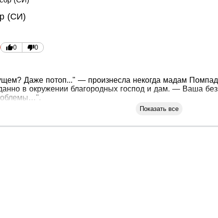
р (СИ)
0
0
дущем? Даже потоп..." — произнесла некогда мадам Помпад
анно в окружении благородных господ и дам. — Ваша безз
роблемы…".
Показать все