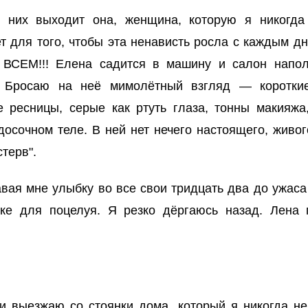
з них выходит она, женщина, которую я никогд
т для того, чтобы эта ненависть росла с каждым 
а ВСЕМ!!! Елена садится в машину и салон напол
 Бросаю на неё мимолётный взгляд — короткие
ресницы, серые как ртуть глаза, тонны макияжа,
досочном теле. В ней нет нечего настоящего, живо
терв".
вая мне улыбку во все свои тридцать два до ужаса 
ке для поцелуя. Я резко дёргаюсь назад. Лена п
 и выезжаю со стоянки дома, который я никогда не