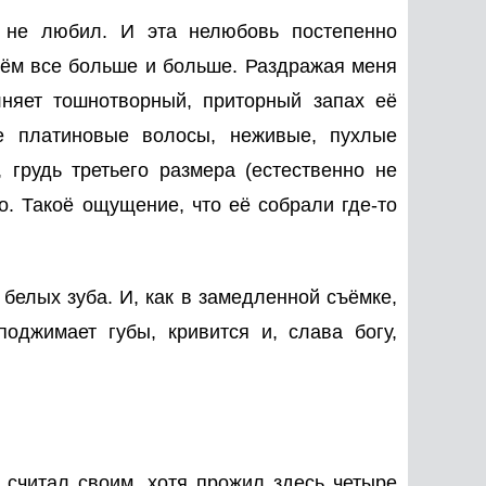
а не любил. И эта нелюбовь постепенно
днём все больше и больше. Раздражая меня
няет тошнотворный, приторный запах её
 платиновые волосы, неживые, пухлые
 грудь третьего размера (естественно не
го. Такоё ощущение, что её собрали где-то
белых зуба. И, как в замедленной съёмке,
оджимает губы, кривится и, слава богу,
 считал своим, хотя прожил здесь четыре