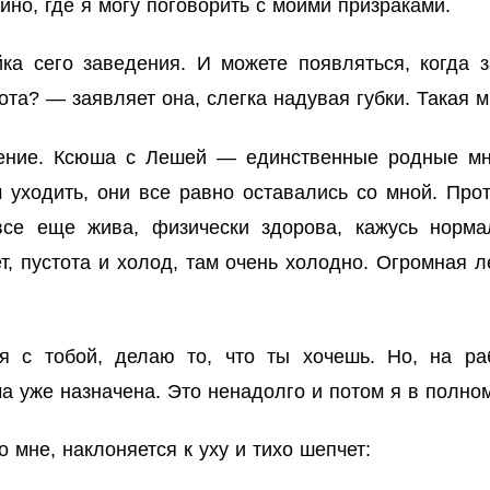
йно, где я могу поговорить с моими призраками.
а сего заведения. И можете появляться, когда з
бота? — заявляет она, слегка надувая губки. Такая 
оение. Ксюша с Лешей — единственные родные мн
 уходить, они все равно оставались со мной. Прот
все еще жива, физически здорова, кажусь норма
ет, пустота и холод, там очень холодно. Огромная л
 с тобой, делаю то, что ты хочешь. Но, на раб
а уже назначена. Это ненадолго и потом я в полно
 мне, наклоняется к уху и тихо шепчет: