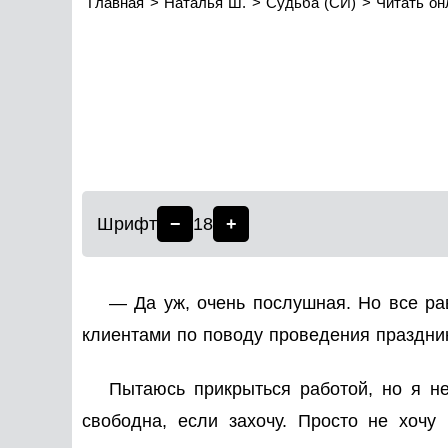
Главная
Наталья Ш.
Судьба (СИ)
Читать он
Шрифт
−
18
+
— Да уж, очень послушная. Но все рав
клиентами по поводу проведения праздни
Пытаюсь прикрыться работой, но я не
свободна, если захочу. Просто не хочу