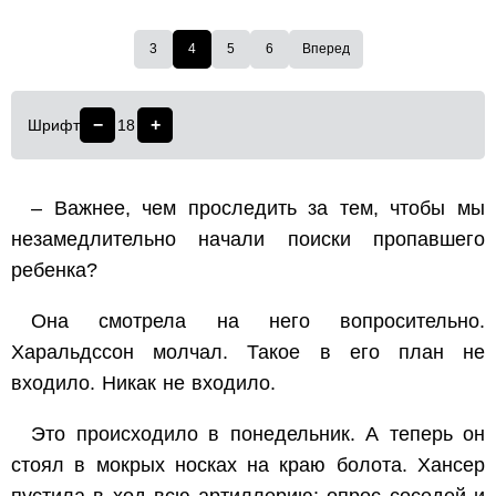
3
4
5
6
Вперед
−
+
Шрифт
18
– Важнее, чем проследить за тем, чтобы мы
незамедлительно начали поиски пропавшего
ребенка?
Она смотрела на него вопросительно.
Харальдссон молчал. Такое в его план не
входило. Никак не входило.
Это происходило в понедельник. А теперь он
стоял в мокрых носках на краю болота. Хансер
пустила в ход всю артиллерию: опрос соседей и