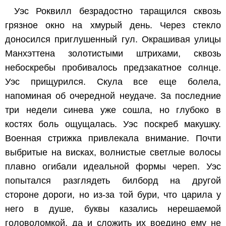
Уэс Роквилл безрадостно таращился сквозь
грязное окно на хмурый день. Через стекло
доносился приглушенный гул. Окрашивая улицы
Манхэттена золотистыми штрихами, сквозь
небоскребы пробивалось предзакатное солнце.
Уэс прищурился. Скула все еще болела,
напоминая об очередной неудаче. За последние
три недели синева уже сошла, но глубоко в
костях боль ощущалась. Уэс поскреб макушку.
Военная стрижка привлекала внимание. Почти
выбритые на висках, волнистые светлые волосы
плавно огибали идеальной формы череп. Уэс
попытался разглядеть билборд на другой
стороне дороги, но из-за той бури, что царила у
него в душе, буквы казались нерешаемой
головоломкой, да и сложить их воедино ему не