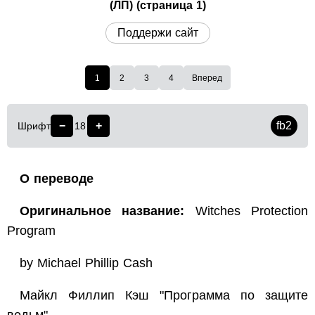
(ЛП) (страница 1)
Поддержи сайт
1
2
3
4
Вперед
−
+
fb2
Шрифт
18
О переводе
Оригинальное название:
Witches Protection
Program
by Michael Phillip Cash
Майкл Филлип Кэш "Программа по защите