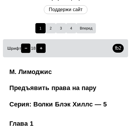
Поддержи сайт
1
2
3
4
Вперед
−
+
fb2
Шрифт
18
М. Лимоджис
Предъявить права на пару
Серия: Волки Блэк Хиллс — 5
Глава 1