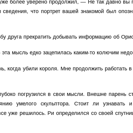
уже более уверено продолжил, — Не так давно вы 
 сведения, что портрет вашей знакомой был опоз
ьбу друга прекратить добывать информацию об Ори
 эта мысль едко зацепилась каким-то колючим нед
ь, когда убили короля. Мне продолжить работать 
лубоко погрузился в свои мысли. Внешне парень ст
янию умелого скульптора. Стоит ли узнавать и
все уже решилось. Ри определился со своей спутниц