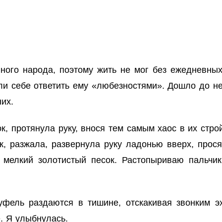
епного народа, поэтому жить не мог без ежедневны
ли себе ответить ему «любезностями». Дошло до н
них.
, протянула руку, внося тем самым хаос в их строй
, разжала, развернула руку ладонью вверх, прося
мелкий золотистый песок. Растопыриваю пальчики
уфель раздаются в тишине, отскакивая звонким эх
. Я улыбнулась.