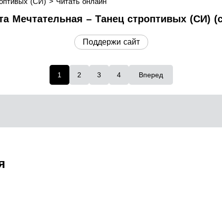
оптивых (СИ)
Читать онлайн
та Мечтательная – Танец строптивых (СИ) (с
Поддержи сайт
1
2
3
4
Вперед
я