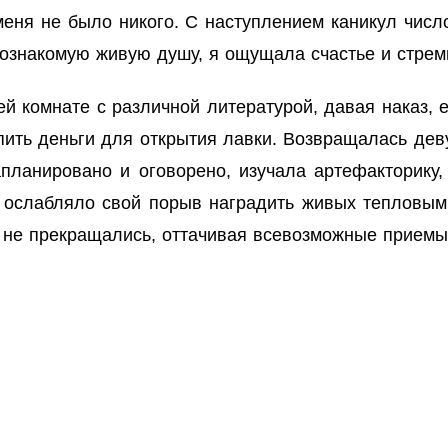
меня не было никого. С наступлением каникул чис
алознакомую живую душу, я ощущала счастье и стрем
ей комнате с различной литературой, давая наказ, 
опить деньги для открытия лавки. Возвращалась де
планировано и оговорено, изучала артефакторику,
 ослабляло свой порыв наградить живых тепловым 
 не прекращались, оттачивая всевозможные приемы