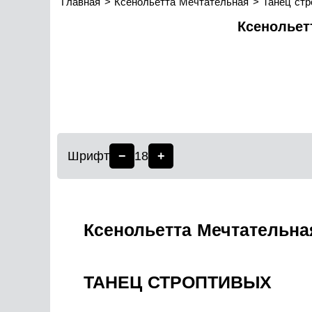
Главная
Ксенольетта Мечтательная
Танец стр
Ксенольет
Шрифт
−
18
+
Ксенольетта Мечтательна
ТАНЕЦ СТРОПТИВЫХ