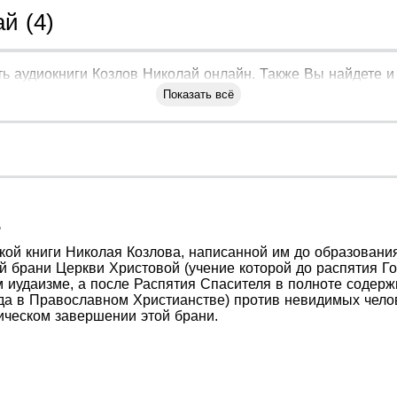
й (4)
ь аудиокниги Козлов Николай онлайн. Также Вы найдете и 
Показать всё
ь
ой книги Николая Козлова, написанной им до образования
й брани Церкви Христовой (учение которой до распятия Г
 иудаизме, а после Распятия Спасителя в полноте содержи
а в Православном Христианстве) против невидимых челов
гическом завершении этой брани.