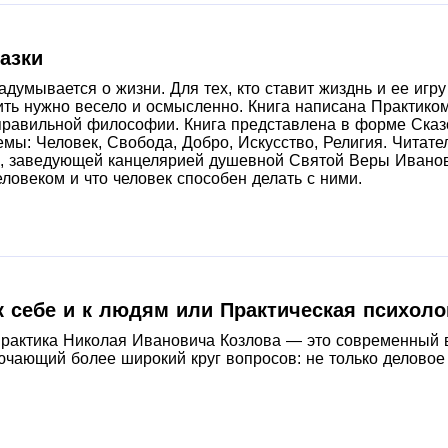
азки
 задумывается о жизни. Для тех, кто ставит жизднь и ее иг
 жить нужно весело и осмысленно. Книга написана Практико
равильной философии. Книга представлена в форме Сказо
мы: Человек, Свобода, Добро, Искусство, Религия. Читат
 заведующей канцелярией душевной Святой Веры Ивановн
еловеком и что человек способен делать с ними.
 к себе и к людям или Практическая психол
практика Николая Ивановича Козлова — это современный в
ючающий более широкий круг вопросов: не только деловое