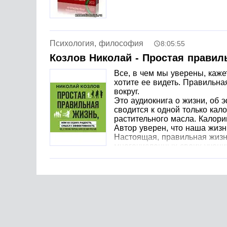
Психология, философия
8:05:55
Козлов Николай - Простая правил
Все, в чем мы уверены, каже
хотите ее видеть. Правильна
вокруг.
Это аудиокнига о жизни, об 
сводится к одной только кал
растительного масла. Калори
Автор уверен, что наша жиз
Настоящая, правильная жизн
многочисленных своих ученико
Автор - создатель известного тренингового ц
тиражи книг которого превысили 10 млн. экзе