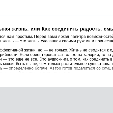
ьная жизнь, или Как соединить радость, с
тся нам простым. Перед вами яркая палитра возможностей 
я жизнь — это жизнь, сделанная своими руками и принесш
эффективной жизни, но — не только. Жизнь не сводится к о
орийности. Если ориентироваться только на калории, то на
и — это еще не все. Это аудиокнига о том, как соединить 
нь может быть выше, чем только растительное существован
ь — определенно богаче! Автор готов поделиться со слу
в, друзей и коллег, как достичь этого.
ентра "Синтон" и один из наиболее уважаемых в России пр
мпляров.