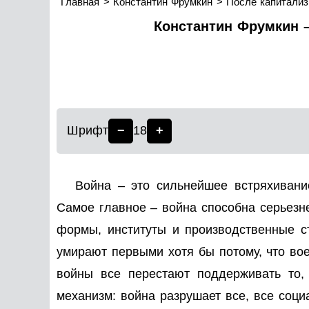
Главная
Константин Фрумкин
После капитализ
Константин Фрумкин –
Шрифт
−
18
+
Война – это сильнейшее встряхивани
Самое главное – война способна серьезн
формы, институты и производственные с
умирают первыми хотя бы потому, что во
войны все перестают поддерживать то,
механизм: война разрушает все, все соц