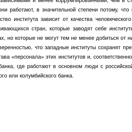
зависимыми и менее коррумпированными, чем в ст
 они работают, в значительной степени потому, чт
ство института зависит от качества человеческог
вивающихся стран, которые заводят себе институт
ах, но которые не могут тем не менее добиться от 
веренностью, что западные институты сохранят пр
тава «персонала» этих институтов и, соответственн
банка, где работают в основном люди с российско
ого или колумбийского банка.