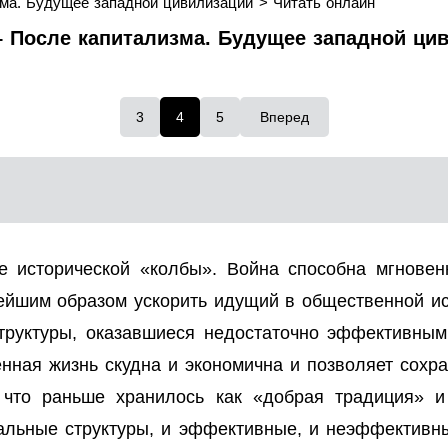
ма. Будущее западной цивилизации
Читать онлайн
 После капитализма. Будущее западной цив
3
4
5
Вперед
е исторической «колбы». Война способна мгновен
ейшим образом ускорить идущий в общественной и
труктуры, оказавшиеся недостаточно эффективны
енная жизнь скудна и экономична и позволяет сохр
 что раньше хранилось как «добрая традиция» 
иальные структуры, и эффективные, и неэффективны