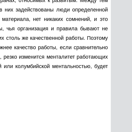
ранах, относимых к развитым. Между тем
о в них задействованы люди определенной
о материала, нет никаких сомнений, и это
ы, чья организация и правила бывают не
них столь же качественной работы. Поэтому
ежнее качество работы, если сравнительно
о, резко изменится менталитет работающих
й или колумбийской ментальностью, будет