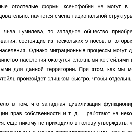
амые оголтелые формы ксенофобии не могут в ис
вательно, начнется смена национальной структуры
й Льва Гумилева, то западное общество приобре
ания, состоящие из нескольких этносов, в которы
 населения. Однако миграционные процессы могут 
ьшинство населения окажутся сложными коктейлями 
ными для данной территории. При этом, как мы 
ктейль произойдет слишком быстро, чтобы отдельн
Дело в том, что западная цивилизация функционир
ии прав собственности и т. д. – работают на нек
я, еще никому не приходило в голову утверждать, ч