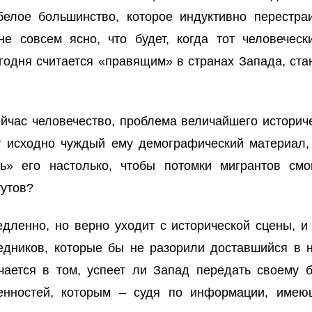
белое большинство, которое индуктивно перестра
е совсем ясно, что будет, когда тот человечески
егодня считается «правящим» в странах Запада, ста
йчас человечество, проблема величайшего историче
т исходно чуждый ему демографический материал, 
ть» его настолько, чтобы потомки мигрантов см
тутов?
дленно, но верно уходит с исторической сцены, и 
едников, которые бы не разорили доставшийся в 
ючается в том, успеет ли Запад передать своему 
енностей, которым – судя по информации, имею