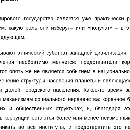
ирового государства является уже практически 
ем, какую роль они изберут– или «получат» – в 
следующем.
вают этнический субстрат западной цивилизации. 
еления необратимо меняется: представители ко
от опять же не является событием в национально
енение структуры населения планеты и являющая
и долей городского населения. Какое-то время 
 механизмам социального неравенства: коренное 
ких и общественных структурах, и, благодаря эт
нь коррупции остаются более или менее неизменны
икать во все институты, и предотвратить это н