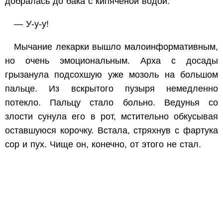
добралась до бака с кипячёной водой.
— У-у-у!
Мычание лекарки вышло малоинформативным,
но очень эмоциональным. Арха с досады
грызанула подсохшую уже мозоль на большом
пальце. Из вскрытого пузыря немедленно
потекло. Пальцу стало больно. Ведунья со
злости сунула его в рот, мстительно обкусывая
оставшуюся корочку. Встала, стряхнув с фартука
сор и пух. Чище он, конечно, от этого не стал.