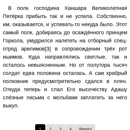
В полк господина Ханшара Великолепная
Пятёрка прибыть так и не успела. Собственно,
им, оказывается, и успевать-то некуда было. Этот
самый полк, добираясь до осаждённого принцем
Горкола, умудрился налететь на отборный спец-
отряд арелимов
[3]
в сопровождении трёх рот
ишимов. Куда направлялись светлые, так и
осталось невыясненным. Но от полутора тысяч
солдат едва половина осталась. А сам храбрый
полковник предусмотрительно сдался в плен.
Откуда теперь и слал Его высочеству Адашу
слёзные письма с мольбами заплатить за него
выкуп.
1
2
3
4
Вперед