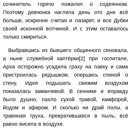
сочинитель горячо пожалел о содеянном.
Поэтому девчонка наглела день ото дня всё
больше, искренне считая и лазарет, и все Дубки
своей исконной вотчиной. И с этим оставалось
только смириться.
Выбравшись из бывшего общинного сеновала,
а ныне служебной каптёрки
[2]
при госпитале,
Арха осторожно усадила граху на лавку и сама
пристроилась рядышком, опершись спиной о
стену. Идея подышать свежим воздухом
показалась заманчивой. В сеннике и вправду
было душно, пахло сухой травой, камфорой,
йодом и эфиром. И сколько ни драй полы, а
травяная труха, превратившаяся в пыль, всё
равно висела в воздухе.