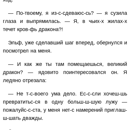
— По-твоему, я из-с-сдеваюс-сь? — я сузила
глаза и выпрямилась. — Я, в чьих-х жилах-х
течет кров-фь дракона?!
Эльф, уже сделавший шаг вперед, обернулся и
посмотрел на меня.
— И как же ты там помещаешься, великий
дракон? — ядовито поинтересовался он. Я
ледяно отрезала:
— Не т-с-воего ума дело. Ес-с-сли хочеш-шь
превратитьс-ся в одну больш-ш-шую лужу —
пожалуйс-с-ста, у меня нет-с намерений приглаш-
ш-шать дважды.