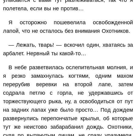
улыбается с вами тут разлеживаться, так что я
полетела, если вы не против…
Я осторожно пошевелила освобожденной
лапой, что не осталось без внимания Охотников.
— Лежать, тварь! — вскочил один, хватаясь за
арбалет. Нервный ты какой-то…
В небе разветвилась ослепительная молния, и
я резко замахнулась когтями, одним махом
перерубив веревки на второй лапе, затем
содрала петлю с горла, не удержавшись от
торжествующего рыка, ну, а освободиться от пут
на задних лапах уже было просто… Под дождем
развернулись перепончатые крылья, об которые
тут же неистово забарабанил дождь. Охотники,
судя по вытянутым лицам, не сразу уразумели,