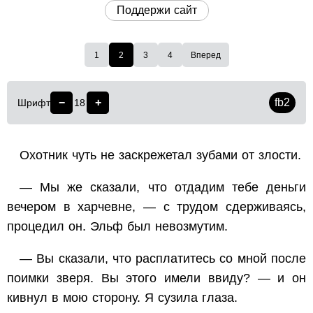
Поддержи сайт
1
2
3
4
Вперед
−
+
fb2
Шрифт
18
Охотник чуть не заскрежетал зубами от злости.
— Мы же сказали, что отдадим тебе деньги
вечером в харчевне, — с трудом сдерживаясь,
процедил он. Эльф был невозмутим.
— Вы сказали, что расплатитесь со мной после
поимки зверя. Вы этого имели ввиду? — и он
кивнул в мою сторону. Я сузила глаза.