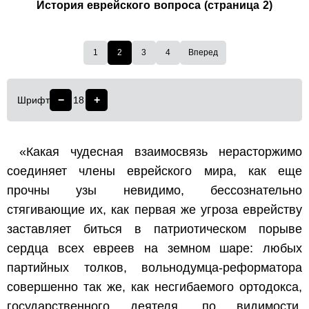
История еврейского вопроса (страница 2)
1
2
3
4
Вперед
−
+
Шрифт
18
«Какая чудесная взаимосвязь нерасторжимо
соединяет члены еврейского мира, как еще
прочны узы невидимо, бессознательно
стягивающие их, как первая же угроза еврейству
заставляет биться в патриотическом порыве
сердца всех евреев на земном шаре: любых
партийных толков, вольнодумца-реформатора
совершенно так же, как несгибаемого ортодокса,
государственного деятеля, по видимости,