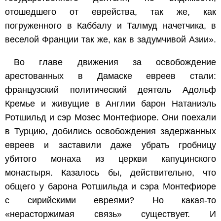
отошедшего от еврейства, так же, как
погруженного в Каббалу и Талмуд начетчика, в
веселой Франции так же, как в задумчивой Азии».
Во главе движения за освобождение
арестованных в Дамаске евреев стали:
французский политический деятель Адольф
Кремье и живущие в Англии барон Натаниэль
Ротшильд и сэр Мозес Монтефиоре. Они поехали
в Турцию, добились освобождения задержанных
евреев и заставили даже убрать гробницу
убитого монаха из церкви капуцинского
монастыря. Казалось бы, действительно, что
общего у барона Ротшильда и сэра Монтефиоре
с сирийскими евреями? Но какая-то
«нерасторжимая связь» существует. И