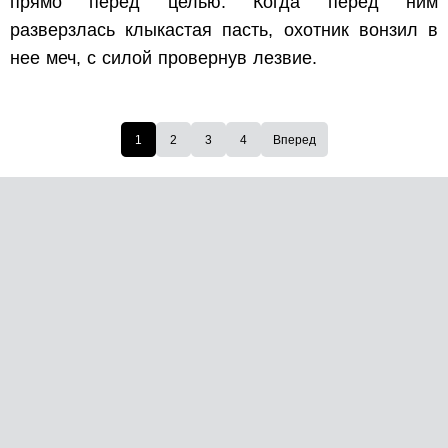
прямо перед целью. Когда перед ним
разверзлась клыкастая пасть, охотник вонзил в
нее меч, с силой провернув лезвие.
1
2
3
4
Вперед