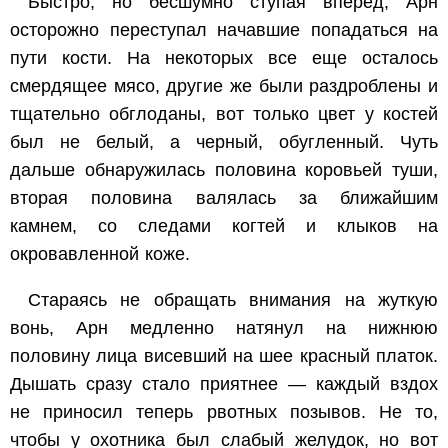
Быстро, но бесшумно ступая вперед, Арн
осторожно переступал начавшие попадаться на
пути кости. На некоторых все еще осталось
смердящее мясо, другие же были раздроблены и
тщательно обглоданы, вот только цвет у костей
был не белый, а черный, обугленный. Чуть
дальше обнаружилась половина коровьей туши,
вторая половина валялась за ближайшим
камнем, со следами когтей и клыков на
окровавленной коже.
Стараясь не обращать внимания на жуткую
вонь, Арн медленно натянул на нижнюю
половину лица висевший на шее красный платок.
Дышать сразу стало приятнее — каждый вздох
не приносил теперь рвотных позывов. Не то,
чтобы у охотника был слабый желудок, но вот