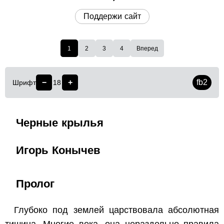
Поддержи сайт
1
2
3
4
Вперед
−
+
fb2
Шрифт
18
Черные крылья
Игорь Конычев
Пролог
Глубоко под землей царствовала абсолютная