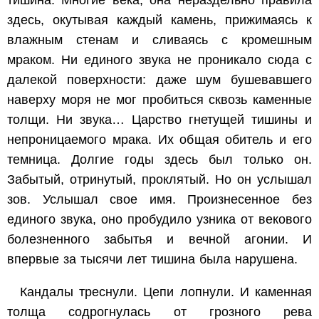
тишина. Многие века, она нераздельно правила
здесь, окутывая каждый камень, прижимаясь к
влажным стенам и сливаясь с кромешным
мраком. Ни единого звука не проникало сюда с
далекой поверхности: даже шум бушевавшего
наверху моря не мог пробиться сквозь каменные
толщи. Ни звука… Царство гнетущей тишины и
непроницаемого мрака. Их общая обитель и его
темница. Долгие годы здесь был только он.
Забытый, отринутый, проклятый. Но он услышал
зов. Услышал свое имя. Произнесенное без
единого звука, оно пробудило узника от векового
болезненного забытья и вечной агонии. И
впервые за тысячи лет тишина была нарушена.
Кандалы треснули. Цепи лопнули. И каменная
толща содрогнулась от грозного рева