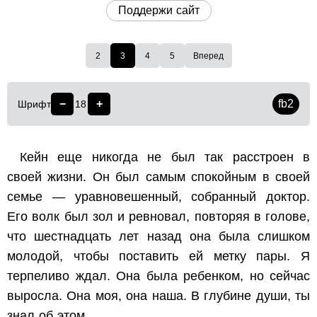
Поддержи сайт
2
3
4
5
Вперед
−
+
fb2
Шрифт
18
Кейн еще никогда не был так расстроен в
своей жизни. Он был самым спокойным в своей
семье — уравновешенный, собранный доктор.
Его волк был зол и ревновал, повторяя в голове,
что шестнадцать лет назад она была слишком
молодой, чтобы поставить ей метку пары.
Я
терпеливо ждал. Она была ребенком, но сейчас
выросла. Она моя, она наша. В глубине души, ты
знал об этом.