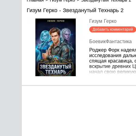
Гизум Герко - Звезданутый Технарь 2
Гизум Герко
Добавить комментарий
Боевик
Фантастика
Роджер Форк надеял
исследования дальн
спящая красавица, 
вскрытие древних Ц
начал свою великую 