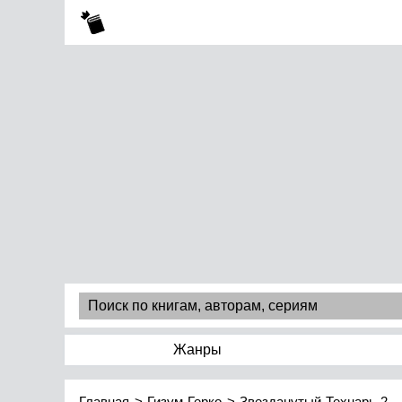
Жанры
Главная
Гизум Герко
Звезданутый Технарь 2