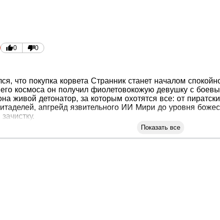
0
0
ся, что покупка корвета Странник станет началом спокойно
его космоса он получил фиолетовокожую девушку с боевы
она живой детонатор, за которым охотятся все: от пиратск
итаделей, апгрейд язвительного ИИ Мири до уровня божес
зачистку.
Показать все