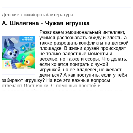
вдыхать и выдыхать воздух, чтобы инструмент зазвучал.
Предложите малышу попрактиковаться с игрушечной
трубой, такая дыхательная гимнастика прекрасно
Детские стихи/проза/литература
развивает лёгкие.
А. Шелегина - Чужая игрушка
Развиваем эмоциональный интеллект,
учимся распознавать обиду и злость, а
также разрешать конфликты на детской
площадке. В жизни друзей происходят
не только радостные моменты и
веселье, но также и ссоры. Что делать,
если хочется поиграть с чужой
игрушкой, но её владелец не желает
делиться? А как поступить, если у тебя
забирают игрушку? На все эти важные вопросы
отвечают Цветняшки. С помощью простой и
запоминающейся песенки они показывают детям, как
можно вежливо попросить у друга игрушку и что делать,
если просьба игнорируется. Кроме того, серия
посвящена технике игры с песком. Цветняшки наглядно
показывают, как копать ямку, насыпать песок совком в
ведерко и строить песочную башню. А в завершение
серии малышей ждет мини-игра на развитие
воображения и закрепление основных цветов и форм