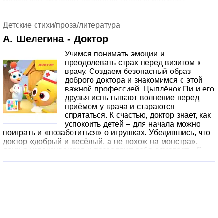
маленьким зрителям несколько готовых ритуалов,
которые можно разучить, повторяя за Цветняшками, и
использовать для примирения. Порепетируйте с
Детские стихи/проза/литература
малышом разные способы мириться и предлагайте
вспоминать их в конфликтных ситуациях.
А. Шелегина - Доктор
Учимся понимать эмоции и
преодолевать страх перед визитом к
врачу. Создаем безопасный образ
доброго доктора и знакомимся с этой
важной профессией. Цыплёнок Пи и его
друзья испытывают волнение перед
приёмом у врача и стараются
спрятаться. К счастью, доктор знает, как
успокоить детей – для начала можно
поиграть и «позаботиться» о игрушках. Убедившись, что
доктор «добрый и весёлый, а не похож на монстра»,
друзья успокаиваются и позволяют себя осмотреть. С
помощью забавной песенки Цветняшки наглядно
показывают детям, что доктор – это человек, который
помогает людям, заботится о них и лечит. Серия
формирует интерес к профессии медика, предлагает
идею для увлекательной игры и развивает навыки
подражания.