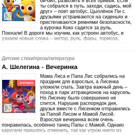
би-бип, развозить я всех привык. Если
ты собрался в путь, заходи, садись, мой
друг» – поет автобус. Цыплёнок Пи с
друзьями устраиваются на сиденьях и
пристегиваются ремнями безопасности,
а курочка Коко садится за руль.
Поехали! В дороге мы изучим, как устроен автобус, и
узнаем новые слова – мотор, руль, фары, тормоза,
щетки-дворники. Во время поездки друзья показывают
жестами, как заводится мотор, как автобус поворачивает
вправо и влево, жмут на тормоза и показывают руками,
Детские стихи/проза/литература
как движутся щетки-дворники. Предложите малышу
повторять все эти движения за героями мультика.
А. Шелегина - Вечеринка
Мама Лиса и Папа Лис собрались на
праздник для взрослых, а Лисенка
уложили спать. Завтра важный день –
поход в парк аттракционов на карусель.
Но Лисенку было совершенно не
спится. Нарушив распорядок дня,
друзья вместе с Лисенком отправились
за Папой Лисом и Мамой Лисой.
Взрослая вечеринка всем очень
понравилась, особенно танец Папы с Мамой. Однако
карусели пришлось отменить, так как утром никто из