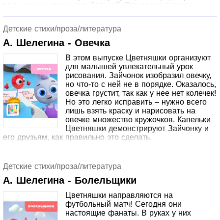
под нежные звуки колыбельной. Эта серия отлично
подходит для вечернего просмотра. Рекомендация:
дайте малышу конструктор или кубики, чтобы он мог
Детские стихи/проза/литература
играть в строительство вместе с героями мультика.
А. Шелегина - Овечка
В этом выпуске Цветняшки организуют
для малышей увлекательный урок
рисования. Зайчонок изобразил овечку,
но что-то с ней не в порядке. Оказалось,
овечка грустит, так как у нее нет колечек!
Но это легко исправить – нужно всего
лишь взять краску и нарисовать на
овечке множество кружочков. Капельки
Цветняшки демонстрируют Зайчонку и
его друзьям, как правильно это сделать.
Детские стихи/проза/литература
А. Шелегина - Болельщики
Цветняшки направляются на
футбольный матч! Сегодня они
настоящие фанаты. В руках у них