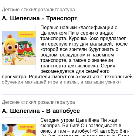
как правильно рисовать закругленные линии.
Повторяйте эти упражнения с ребенком для развития
Детские стихи/проза/литература
рисовательных навыков.
А. Шелегина - Транспорт
Первые навыки классификации с
Цыпленком Пи в серии о видах
транспорта. Курочка Коко предлагает
интересную игру для малышей, после
которой все зрители будут знать о
водном, воздушном и наземном
транспорте, а также о значении
транспорта для человека. Серия
рекомендуется для семейного
просмотра. Родители смогут ознакомиться с технологией
обучения малышей игре в пазлы, а малыши узнают
много нового.
Детские стихи/проза/литература
А. Шелегина - В автобусе
Сегодня утром Цыплёнка Пи ждет
сюрприз. Би-бип! Он заглядывает в
окно, а там – автобус! «Я автобус бип-