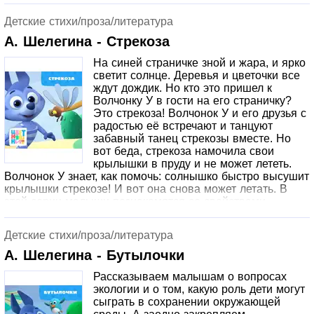
скучать. Что же делать? Курочка Коко предлагает детям
поиграть в увлекательную игру: посмотри в окно и найди
Детские стихи/проза/литература
предметы определенной формы – сначала круглые,
потом квадратные и, наконец, треугольные.
А. Шелегина - Стрекоза
Оказывается, вокруг так много интересного! За весёлой
На синей страничке зной и жара, и ярко
игрой дорога пролетает незаметно, и приходит время
светит солнце. Деревья и цветочки все
прощаться с друзьями. Но не стоит грустить, ведь
ждут дождик. Но кто это пришел к
совсем скоро мы увидимся снова! Серия учит малышей,
Волчонку У в гости на его страничку?
как вести себя в долгом путешествии и как важно
Это стрекоза! Волчонок У и его друзья с
соблюдать правила безопасности – все герои
радостью её встречают и танцуют
пристегнуты ремнями и спокойно сидят на своих местах.
забавный танец стрекозы вместе. Но
Игра друзей помогает запомнить основные
вот беда, стрекоза намочила свои
геометрические формы и подсказывает родителям, как
крылышки в пруду и не может лететь.
развлечь детей в дороге и не только.
Волчонок У знает, как помочь: солнышко быстро высушит
крылышки стрекозе! И вот она снова может летать. В
этой серии малыши познакомятся со свойствами
предметов «мокрое-сухое», а также смогут выучить
новый красивый танец. Повторяйте вместе с детьми!
Детские стихи/проза/литература
А. Шелегина - Бутылочки
Рассказываем малышам о вопросах
экологии и о том, какую роль дети могут
сыграть в сохранении окружающей