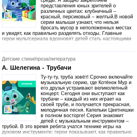
среды. А заодно закрепляем
представления юных зрителей о
различных цветах: клубничный –
красный, персиковый – желтый.В новой
серии малыши узнают, что нельзя
бросать мусор в неположенных местах
и увидят, как правильно разделять отходы. Главные
герои мультсериала вдохновят детей стать настоящими
друзьями планеты и на своем примере покажут, как
просто ухаживать за миром вокруг!
Детские стихи/проза/литература
А. Шелегина - Трубачи
Ту-ту-ту, труба зовёт! Срочно включайте
музыкальную серию, где Котёнок Мур и
его друзья устраивают великолепный
концерт. Сегодня они выступают как
трубачи – каждый из них играет на
своей трубе, и получается прекрасная,
мелодичная песня. Капельки Цветняшки
в полном восторге! Серия знакомит
детей с музыкальным инструментом –
трубой. В это время ребята учатся технике игры на
духовом инструменте: герои показывают, как правильно