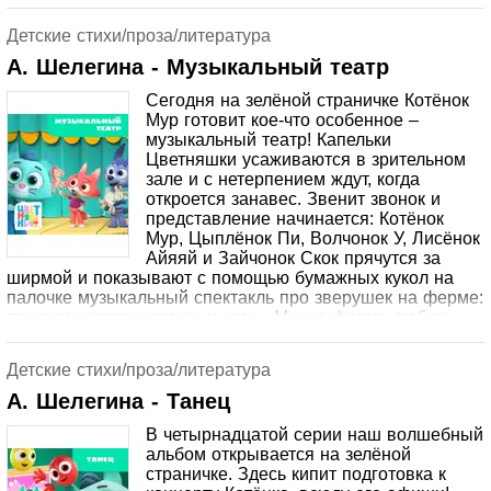
планеты. Повторяя за героями, малыши научатся делать
аппликации из простых геометрических фигур и узнают,
Детские стихи/проза/литература
как можно перейти от творческого занятия к
увлекательной сюжетно-ролевой игре. А родителям эта
А. Шелегина - Музыкальный театр
серия подскажет хороший способ завершить детскую
Сегодня на зелёной страничке Котёнок
игру без слез и обид.
Мур готовит кое-что особенное –
музыкальный театр! Капельки
Цветняшки усаживаются в зрительном
зале и с нетерпением ждут, когда
откроется занавес. Звенит звонок и
представление начинается: Котёнок
Мур, Цыплёнок Пи, Волчонок У, Лисёнок
Айяяй и Зайчонок Скок прячутся за
ширмой и показывают с помощью бумажных кукол на
палочке музыкальный спектакль про зверушек на ферме:
лошадку, корову, овечку и козу. «Мы на ферме любим
жить, с вами мы хотим дружить!” – поют друзья. На звуки
спектакля слетаются птички, собирается полный зал
Детские стихи/проза/литература
восторженных зрителей. Эта серия знакомит детей с
таким культурным явлением как театр и правилами
А. Шелегина - Танец
поведения в нем. А еще подсказывает замечательную
В четырнадцатой серии наш волшебный
идею для творческого досуга. Предложите малышу
альбом открывается на зелёной
поиграть в театр и смастерите вместе с ним персонажей
страничке. Здесь кипит подготовка к
и необходимые декорации. Будет весело!