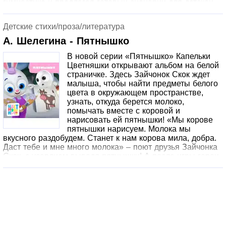
гимнастике и предлагая готовый сценарий для детской
разминки в игровой форме. Кроме того, мультфильм
подсказывает родителям, как действовать, если малыш
Детские стихи/проза/литература
расстроен и не хочет играть.
А. Шелегина - Пятнышко
В новой серии «Пятнышко» Капельки
Цветняшки открывают альбом на белой
страничке. Здесь Зайчонок Скок ждет
малыша, чтобы найти предметы белого
цвета в окружающем пространстве,
узнать, откуда берется молоко,
помычать вместе с коровой и
нарисовать ей пятнышки! «Мы корове
пятнышки нарисуем. Молока мы
вкусного раздобудем. Станет к нам корова мила, добра.
Даст тебе и мне много молока» – поют друзья Зайчонка
Скок, с усердием выводя пятнышки! А после игры герои
мультфильма показывают пример малышу, убирая за
собой игрушки, и попадают в волшебный мир сказочной
колыбельной «Зимний лес».