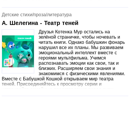
друзей не смог проснуться. Серия рекомендована для
семейного просмотра. Она поможет взрослым объяснить
малышам о чувстве любви между мамой и папой
Детские стихи/проза/литература
простыми словами из песни серии «Ты и я», а детям
осознать важность соблюдения режима дня.
А. Шелегина - Театр теней
Друзья Котенка Мур остались на
зелёной страничке, чтобы ночевать и
читать книги. Однако бабушкин фонарь
нарушил все их планы. Мы развиваем
эмоциональный интеллект вместе с
героями мультфильма. Учимся
распознавать эмоции как свои, так и
близких. Расширяем свои знания и
знакомимся с физическими явлениями.
Вместе с Бабушкой Кошкой открываем мир театра
теней. Присоединяйтесь к просмотру серии и
устраивайте семейные представления перед сном.