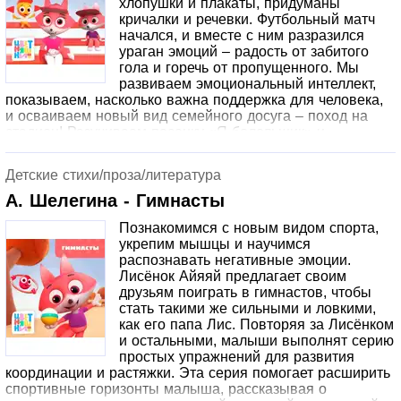
хлопушки и плакаты, придуманы
кричалки и речевки. Футбольный матч
начался, и вместе с ним разразился
ураган эмоций – радость от забитого
гола и горечь от пропущенного. Мы
развиваем эмоциональный интеллект,
показываем, насколько важна поддержка для человека,
и осваиваем новый вид семейного досуга – поход на
стадион! Разучиваем песенку «Я болельщик» и
отправляемся на спортивные соревнования, чтобы
поддержать любимую команду.
Детские стихи/проза/литература
А. Шелегина - Гимнасты
Познакомимся с новым видом спорта,
укрепим мышцы и научимся
распознавать негативные эмоции.
Лисёнок Айяяй предлагает своим
друзьям поиграть в гимнастов, чтобы
стать такими же сильными и ловкими,
как его папа Лис. Повторяя за Лисёнком
и остальными, малыши выполнят серию
простых упражнений для развития
координации и растяжки. Эта серия помогает расширить
спортивные горизонты малыша, рассказывая о