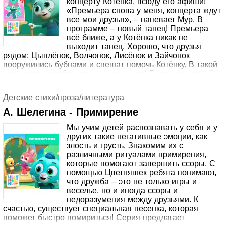
концерту Котёнка, всюду его афиши!
«Премьера снова у меня, концерта ждут
все мои друзья», – напевает Мур. В
программе – новый танец! Премьера
всё ближе, а у Котёнка никак не
выходит танец. Хорошо, что друзья
рядом: Цыплёнок, Волчонок, Лисёнок и Зайчонок
вооружились бубнами и спешат помочь Котёнку. В такой
компании всё обязательно получится! Браво, отличный
вышел танец! Похлопаем друзьям и предложим им
подкрепиться сочными яблоками и отдохнуть. Только
Детские стихи/проза/литература
перед этим не забудем помыть ручки.
А. Шелегина - Примирение
Мы учим детей распознавать у себя и у
других такие негативные эмоции, как
злость и грусть. Знакомим их с
различными ритуалами примирения,
которые помогают завершить ссоры. С
помощью Цветняшек ребята понимают,
что дружба – это не только игры и
веселье, но и иногда ссоры и
недоразумения между друзьями. К
счастью, существует специальная песенка, которая
поможет быстро помириться! Серия предлагает