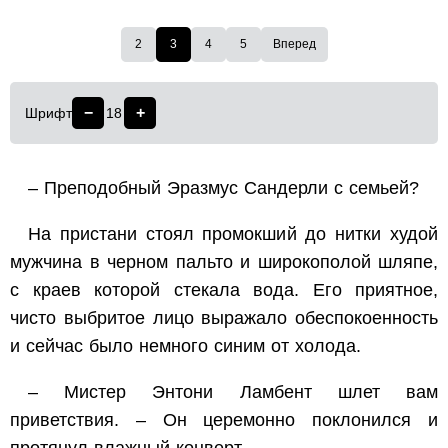
2
3
4
5
Вперед
−
+
Шрифт
18
– Преподобный Эразмус Сандерли с семьей?
На пристани стоял промокший до нитки худой
мужчина в черном пальто и широкополой шляпе,
с краев которой стекала вода. Его приятное,
чисто выбритое лицо выражало обеспокоенность
и сейчас было немного синим от холода.
– Мистер Энтони Ламбент шлет вам
приветствия. – Он церемонно поклонился и
протянул влажный конверт.