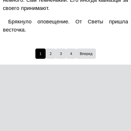
немного. Сам темненький. Его иногда кавказцы за
своего принимают.
Брякнуло оповещение. От Светы пришла
весточка.
1
2
3
4
Вперед