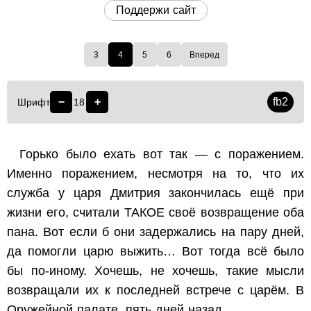
Поддержи сайт
3
4
5
6
Вперед
−
+
fb2
Шрифт
18
Горько было ехать вот так — с поражением.
Именно поражением, несмотря на то, что их
служба у царя Дмитрия закончилась ещё при
жизни его, считали ТАКОЕ своё возвращение оба
пана. Вот если б они задержались на пару дней,
да помогли царю выжить… Вот тогда всё было
бы по-иному. Хочешь, не хочешь, такие мысли
возвращали их к последней встрече с царём. В
Оружейной палате, пять дней назад…