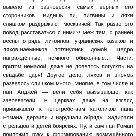
вывело из равновесия самых верных его
сторонников. Видишь ли, литвины и ляхи
слишком раздражают москвичей! Так разве это
повод расставаться с ними?! Меж тем, с ранней
весны отряды литвинов, украинских казаков и
ляхов-наёмников потянулись домой. Щедро
награждённые, немного обиженные… Части,
притом немалой, даже не довелось погулять на
свадьбе царя! Другое дело, ляхов и впрямь
развелось слишком много. Многие, в том числе и
пан Анджей — вели себя вызывающе, как
завоеватели. В церквах даже на взгляд
привыкшего к непотребствам католиков пана
Романа, дерзили и нарушали обряды. Задирали
стрельцов и детей боярских. Ну, и сам пан Роман
приложил руку к формированию возмущённого