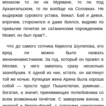
монахом то ли на Мурмане, то ли под
Архангельском, то ли вообще на Соловках. Не
выдержав сурового устава, бежал. Баб и девок,
впрочем, сторонился и даже боялся, видимо по
привычке почитая их сатанинским порождением.
Может, он был прав?..
Что до самого сотника Кирилла Шулепова, его
вряд ли можно было назвать
женоненавистником. За год, который он провёл в
Москве, у него завелось сразу несколько
зазнобушек. К одной из них, кстати, он заглянул
той же ночью. Купецкая жена Арина была хороша
собой — просто чудо! Пышнотелая, румяная…
богатая, а значит, принимающая полюбовника со
всем возможным почётом. С заморским вином, с
икоркой и белорыбицей, с дорогими заморскими