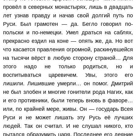
провёл в северных монастырях, лишь в двадцать
лет узнав правду и начав свой долгий путь по
Руси. Был грамотен — да. Бегло говорил по-
польски и по-немецки. Умел драться на саблях,
прекрасно ездил на коне — опять же, да. Но вот
что касается правления огромной, раскинувшейся
на тысячи вёрст в любую сторону страной… Для
этого надо не только родиться, но и
воспитываться царевичем. Увы, этого его
лишили. Лишившие умерли… он помог. Дмитрий
не был злобен и многие гонители рода Нагих, как
и его противники, были теперь вновь в фаворе…
или, по крайней мере, живы. Он — государь Всея
Руси и не может лишать эту Русь её лучших
людей. Так он считал. И не слушал никого, кто
пытался образумить царя. Последнее его деяние