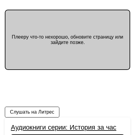
след в отечественной и мировой
истории, и интерес к ней со
временем ничуть не ослабевает.
Плееру что-то нехорошо, обновите страницу или
зайдите позже.
Слушать на Литрес
Аудиокниги серии: История за час