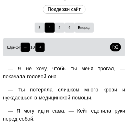
Поддержи сайт
3
4
5
6
Вперед
−
+
fb2
Шрифт
18
— Я не хочу, чтобы ты меня трогал, —
покачала головой она.
— Ты потеряла слишком много крови и
нуждаешься в медицинской помощи.
— Я могу идти сама, — Кейт сцепила руки
перед собой.