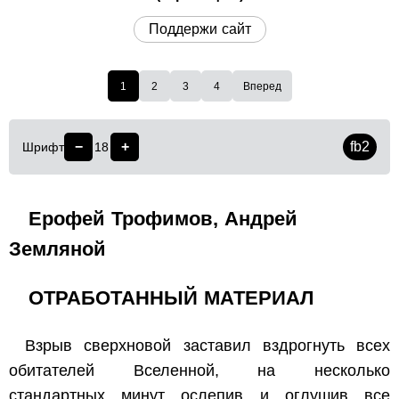
Поддержи сайт
1
2
3
4
Вперед
−
+
fb2
Шрифт
18
Ерофей Трофимов, Андрей
Земляной
ОТРАБОТАННЫЙ МАТЕРИАЛ
Взрыв сверхновой заставил вздрогнуть всех
обитателей Вселенной, на несколько
стандартных минут ослепив и оглушив все