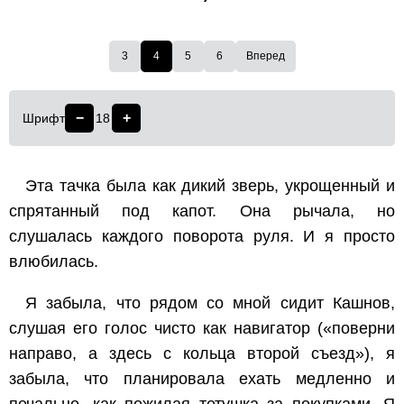
3
4
5
6
Вперед
−
+
Шрифт
18
Эта тачка была как дикий зверь, укрощенный и
спрятанный под капот. Она рычала, но
слушалась каждого поворота руля. И я просто
влюбилась.
Я забыла, что рядом со мной сидит Кашнов,
слушая его голос чисто как навигатор («поверни
направо, а здесь с кольца второй съезд»), я
забыла, что планировала ехать медленно и
печально, как пожилая тетушка за покупками. Я