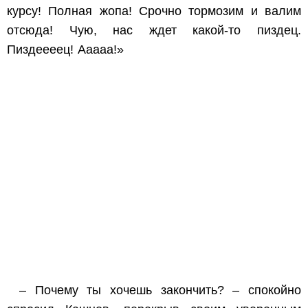
курсу! Полная жопа! Срочно тормозим и валим
отсюда! Чую, нас ждет какой-то пиздец.
Пиздеееец! Ааааа!»
– Почему ты хочешь закончить? – спокойно