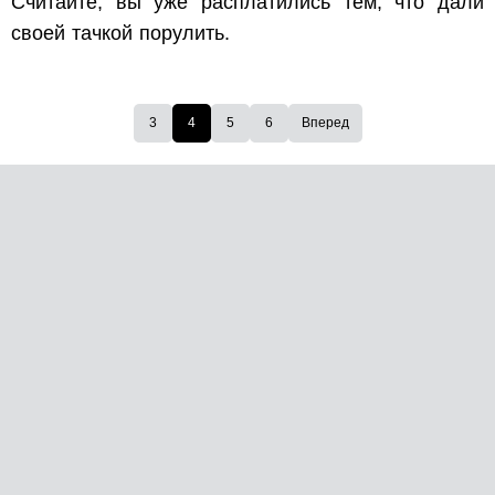
Считайте, вы уже расплатились тем, что дали
своей тачкой порулить.
3
4
5
6
Вперед