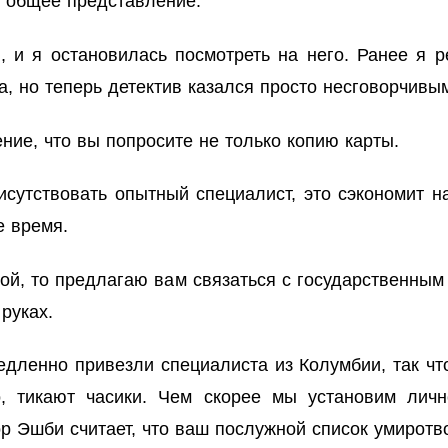
 общее представление.
, и я остановилась посмотреть на него. Ранее я 
а, но теперь детектив казался просто несговорчивы
ние, что вы попросите не только копию карты.
сутствовать опытный специалист, это сэкономит н
е время.
ой, то предлагаю вам связаться с государственным
руках.
дленно привезли специалиста из Колумбии, так что
о, тикают часики. Чем скорее мы установим ли
р Эшби считает, что ваш послужной список умиротво