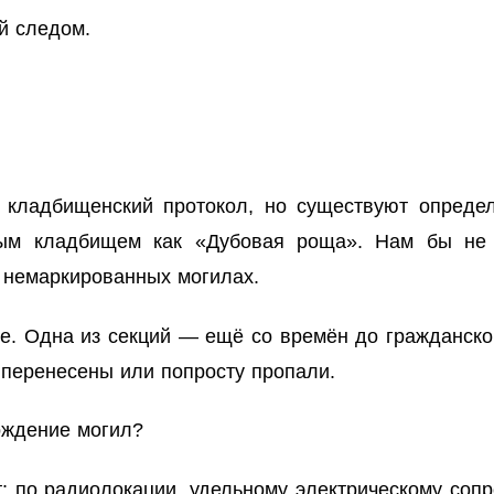
й следом.
 кладбищенский протокол, но существуют опреде
ным кладбищем как «Дубовая роща». Нам бы не х
 немаркированных могилах.
ще. Одна из секций — ещё со времён до гражданско
 перенесены или попросту пропали.
ождение могил?
т: по радиолокации, удельному электрическому соп