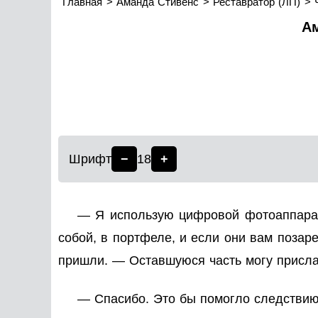
Главная
Аманда Стивенс
Реставратор (ЛП)
Ам
Шрифт
−
18
+
— Я использую цифровой фотоаппарат
собой, в портфеле, и если они вам позар
пришли. — Оставшуюся часть могу прислат
— Спасибо. Это бы помогло следствию