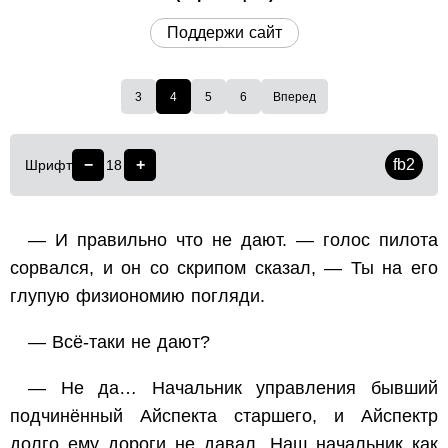
Поддержи сайт
3
4
5
6
Вперед
−
+
fb2
Шрифт
18
— И правильно что не дают. — голос пилота
сорвался, и он со скрипом сказал, — Ты на его
глупую физиономию погляди.
— Всё-таки не дают?
— Не да… Начальник управления бывший
подчинённый Айспекта старшего, и Айспектр
долго ему дороги не давал. Наш начальник как