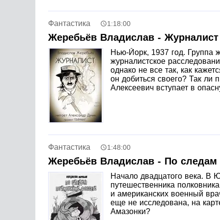
многих фантастических жанрах, на этом не о
не любит, хотя и не может отметить мэтров вр
Фантастика
1:18:00
его можно продолжать до бесконечности. Пом
понимает и часто пересматривает старые со
Жеребьёв Владислав - Журналист
Лиозновой и «Сталкер» Андрея Тарковского 
Нью-Йорк, 1937 год. Группа 
журналистское расследовани
однако не все так, как каже
он добиться своего? Так ли
Алексеевич вступает в опасн
Фантастика
1:48:00
Жеребьёв Владислав - По следам
Начало двадцатого века. В 
путешественника полковника 
и американских военный врач
еще не исследована, на карт
Амазонки?