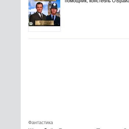
помощник, констебль О'Брайа
Фантастика