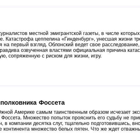
становился. В планах автора — эксперименты, с фантастик
оде Стругацких, Азимова, Нортон и т.п., на которых стоит 
имо фантастики, автор читает мистические детективы и х
ветские комедии. Серьезным вещам тоже есть место: «Сем
среди фаворитов.
журналистов местной эмигрантской газеты, в числе которы
е. Катастрофа цеппелина «Гинденбург», унесшая жизни тре
тся на первый взгляд. Облонский ведет свое расследование
 правдива озвученная властями официальная причина катас
ую, сопряженную с риском для жизни, игру.
 полковника Фоссета
Южной Америке самым таинственным образом исчезает экс
Фоссета. Множество попыток прояснить его судьбу не при
, в компании десятка слуг, тщательно подготовившись, в
е континента множество белых пятен. Что же ждет отважн