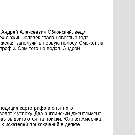
ой не связанные. Писатель особо фантастику
равняться. Список этот далеко не полный, и
оррор. Современного кино Жеребьёв не
надцать мгновений весны» Татьяны
х Андрей Алексеевич Облонский, ведут
х дюжин человек стала новостью года,
, желая заполучить первую полосу. Сможет ли
трофы. Сам того не ведая, Андрей
педиция картографа и опытного
водят к успеху. Два английский джентльмена
новь выдвигаются на поиски. Южная Америка
ых искателей приключений в дельте