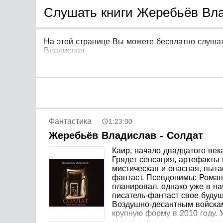
Слушать книги Жеребьёв Вла
На этой странице Вы можете бесплатно слушат
Владислав
Фантастика
1:23:00
Жеребьёв Владислав - Солдат
Каир, начало двадцатого век
Грядет сенсация, артефакты 
мистическая и опасная, пыт
фантаст. Псевдонимы: Роман 
планировал, однако уже в на
писатель-фантаст свое будущ
Воздушно-десантным войскам.
крупную форму в 2010 году. 
пишет романы — она их прави