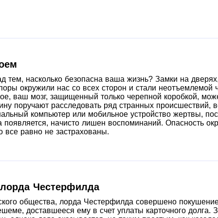
боем
д тем, насколько безопасна ваша жизнь? Замки на дверях,
апоры окружили нас со всех сторон и стали неотъемлемой 
ное, ваш мозг, защищенный только черепной коробкой, мож
ину поручают расследовать ряд странных происшествий, в
нальный компьютер или мобильное устройство жертвы, посл
да появляется, начисто лишен воспоминаний. Опасность ок
о все равно не застрахованы.
 лорда Честерфилда
йского общества, лорда Честерфилда совершено покушение
ешеме, доставшееся ему в счет уплаты карточного долга. З