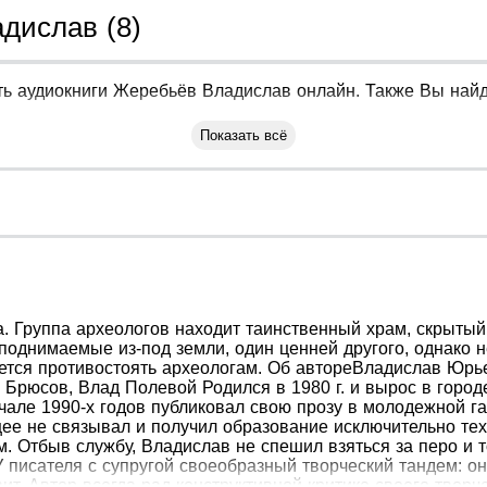
дислав (8)
ь аудиокниги Жеребьёв Владислав онлайн. Также Вы найде
Показать всё
а. Группа археологов находит таинственный храм, скрыты
поднимаемые из-под земли, один ценней другого, однако не
ается противостоять археологам. Об автореВладислав Юрь
Брюсов, Влад Полевой Родился в 1980 г. и вырос в город
чале 1990-х годов публиковал свою прозу в молодежной г
ее не связывал и получил образование исключительно тех
 Отбыв службу, Владислав не спешил взяться за перо и т
У писателя с супругой своеобразный творческий тандем: он
т. Автор всегда рад конструктивной критике своего творч