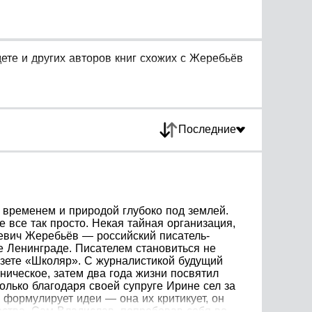
те и других авторов книг схожих с Жеребьёв
Последние
й временем и природой глубоко под землей.
 все так просто. Некая тайная организация,
евич Жеребьёв — российский писатель-
е Ленинграде. Писателем становиться не
азете «Школяр». С журналистикой будущий
ническое, затем два года жизни посвятил
олько благодаря своей супруге Ирине сел за
 формулирует идеи — она их критикует, он
ества. Сам Владислав, попробовав себя во