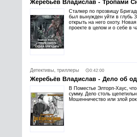
Жеребьёв Владислав - Тропами С
Сталкер по прозвищу Бригади
был вынужден уйти в глубь З
открыть на него охоту. Нова
проекте в целом и о себе в 
Детективы, триллеры
0:42:00
Жеребьёв Владислав - Дело об од
В Поместье Элторп-Хаус, чт
сумму. Дело столь щепетильн
Мошенничество или злой рок