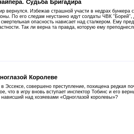
найпера. Судьба Бригадира
р вернулся. Избежав страшной участи в недрах бункера с
оны. По его следам неустанно идут солдаты ЧВК "Борей",
я смертельная опасность нависает над сталкером. Ему пред
частности. Так ли верна та правда, которую ему преподнесл
ноглазой Королеве
о в Эссексе, совершено преступление, похищена редкая по
ое, что в игру вновь вступает инспектор Тобинс и его вер
 нависший над хозяевами «Одноглазой королевы»?