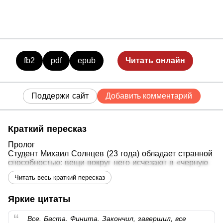
fb2
pdf
epub
Читать онлайн
Поддержи сайт
Добавить комментарий
Краткий пересказ
Пролог
Студент Михаил Солнцев (23 года) обладает странной
способностью: вещи вокруг него исчезают в «черную
дыру». Он сдает курсовую, но просыпается от толчка и
Читать весь краткий пересказ
оказывается в 1941 году в теле диверсанта Вацлава
Шведа. Память Шведа сливается с его собственной.
Яркие цитаты
Глава 1. Освобождение
Михаил (капитан Михайлов) приходит в себя среди
Все. Баста. Финита. Закончил, завершил, все
окруженных красноармейцев. Его допрашивают