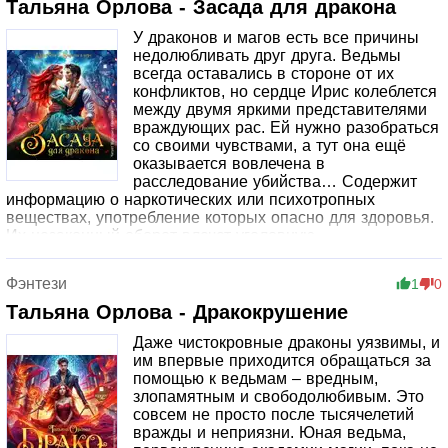
штрихами Глава 11. Девочка, что молится своим богам
Тальяна Орлова - Засада для дракона
Глава 12. Ни одного сердца на двоих Глава 13. Судьба
У драконов и магов есть все причины
одной полукровки Глава 14. Начало конца Глава 15.
недолюбливать друг друга. Ведьмы
Полчаса, меняющие путь Глава 16. Самое гордое имя
всегда оставались в стороне от их
Глава 17. Начертанный Глава 18. Первый шаг Глава 19.
конфликтов, но сердце Ирис колеблется
Властитель Света Глава 20. Красное Содержит
между двумя яркими представителями
информацию о наркотических или психотропных
враждующих рас. Ей нужно разобраться
веществах, употребление которых опасно для здоровья.
со своими чувствами, а тут она ещё
Их незаконный оборот влечёт уголовную
оказывается вовлечена в
ответственность.
расследование убийства… Содержит
информацию о наркотических или психотропных
веществах, употребление которых опасно для здоровья.
Их незаконный оборот влечет уголовную
ответственность.
Фэнтези
1
0
Тальяна Орлова - Дракокрушение
Даже чистокровные драконы уязвимы, и
им впервые приходится обращаться за
помощью к ведьмам – вредным,
злопамятным и свободолюбивым. Это
совсем не просто после тысячелетий
вражды и неприязни. Юная ведьма,