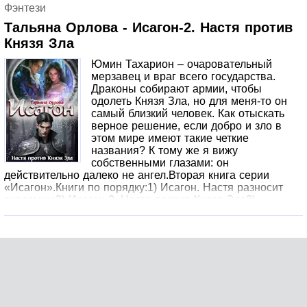
Фэнтези
Тальяна Орлова - Исагон-2. Настя против
Князя Зла
Юмин Тахарион – очаровательный
мерзавец и враг всего государства.
Драконы собирают армии, чтобы
одолеть Князя Зла, но для меня-то он
самый близкий человек. Как отыскать
верное решение, если добро и зло в
этом мире имеют такие четкие
названия? К тому же я вижу
собственными глазами: он
действительно далеко не ангел.Вторая книга серии
«Исагон».Книги по порядку:1) Исагон. Настя разносит
академию2) Исагон-2. Настя против Князя Зла3)
Исагон-3. Настя захватывает мир