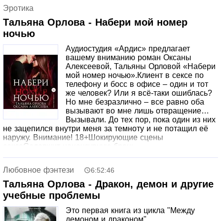
Эротика
Тальяна Орлова - Набери мой номер
ночью
Аудиостудия «Ардис» предлагает
вашему вниманию роман Оксаны
Алексеевой, Тальяны Орловой «Набери
мой номер ночью».Клиент в сексе по
телефону и босс в офисе – один и тот
же человек? Или я всё-таки ошиблась?
Но мне безразлично – все равно оба
вызывают во мне лишь отвращение…
Вызывали. До тех пор, пока один из них
не зацепился внутри меня за темноту и не потащил её
наружу. Внимание! 18+Шокирующие сцены
сексаСодержит нецензурную брань
Любовное фэнтези
6:52:46
Тальяна Орлова - Дракон, демон и другие
учебные проблемы
Это первая книга из цикла "Между
демоном и драконом".