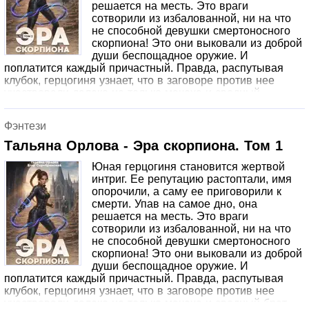
решается на месть. Это враги
сотворили из избалованной, ни на что
не способной девушки смертоносного
скорпиона! Это они выковали из доброй
души беспощадное оружие. И
поплатится каждый причастный. Правда, распутывая
клубок, герцогиня узнает, что в заговоре против нее
участвовали далеко не только мачеха и сводный
брат.Том второй.
Фэнтези
Тальяна Орлова - Эра скорпиона. Том 1
Юная герцогиня становится жертвой
интриг. Ее репутацию растоптали, имя
опорочили, а саму ее приговорили к
смерти. Упав на самое дно, она
решается на месть. Это враги
сотворили из избалованной, ни на что
не способной девушки смертоносного
скорпиона! Это они выковали из доброй
души беспощадное оружие. И
поплатится каждый причастный. Правда, распутывая
клубок, герцогиня узнает, что в заговоре против нее
участвовали далеко не только мачеха и сводный брат…