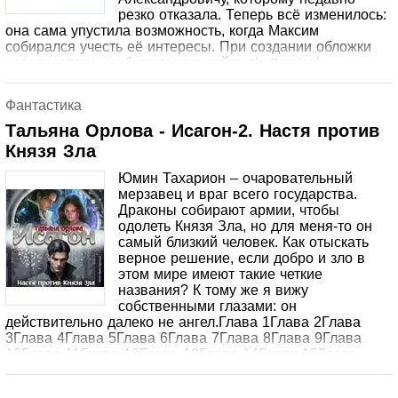
резко отказала. Теперь всё изменилось:
она сама упустила возможность, когда Максим
собирался учесть её интересы. При создании обложки
использовано изображение с сайта shutterstock.
Фантастика
Тальяна Орлова - Исагон-2. Настя против
Князя Зла
Юмин Тахарион – очаровательный
мерзавец и враг всего государства.
Драконы собирают армии, чтобы
одолеть Князя Зла, но для меня-то он
самый близкий человек. Как отыскать
верное решение, если добро и зло в
этом мире имеют такие четкие
названия? К тому же я вижу
собственными глазами: он
действительно далеко не ангел.Глава 1Глава 2Глава
3Глава 4Глава 5Глава 6Глава 7Глава 8Глава 9Глава
10Глава 11Глава 12Глава 13Глава 14Глава 15Глава
16Глава 17Глава 18Глава 19Глава 20Глава 21Глава 22©
Тальяна Орлова