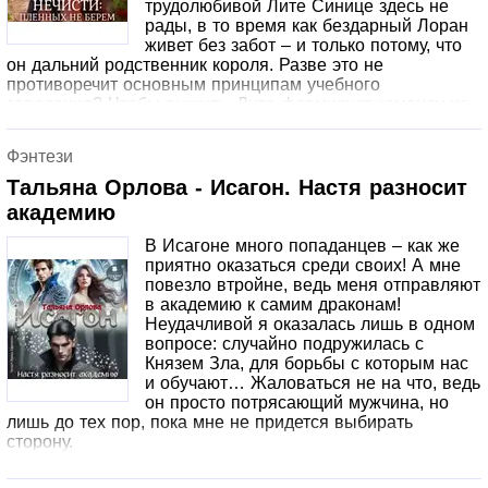
трудолюбивой Лите Синице здесь не
рады, в то время как бездарный Лоран
живет без забот – и только потому, что
он дальний родственник короля. Разве это не
противоречит основным принципам учебного
заведения? Чтобы выжить, Лита формирует команду из
неудачников, но и у Лорана есть свои сторонники – это
не битва один на один, а борьба серьезных группировок!
Фэнтези
Пусть в ней победит сильнейший, а не самый знатный!
Однако эту академию не зря прозвали «Академией
Тальяна Орлова - Исагон. Настя разносит
нечисти» – здесь почти не знают о дисциплине, и боевые
академию
действия могут выйти из-под контроля. Содержит
информацию о наркотических или психотропных
В Исагоне много попаданцев – как же
веществах, их употребление может быть опасно для
приятно оказаться среди своих! А мне
здоровья. Незаконный оборот этих веществ влечет
повезло втройне, ведь меня отправляют
уголовную ответственность.
в академию к самим драконам!
Неудачливой я оказалась лишь в одном
вопросе: случайно подружилась с
Князем Зла, для борьбы с которым нас
и обучают… Жаловаться не на что, ведь
он просто потрясающий мужчина, но
лишь до тех пор, пока мне не придется выбирать
сторону.