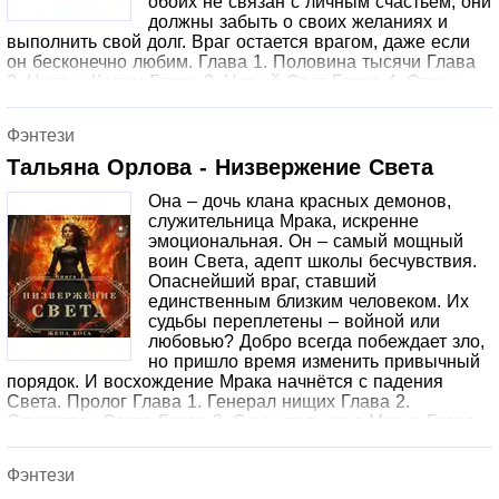
обоих не связан с личным счастьем, они
должны забыть о своих желаниях и
выполнить свой долг. Враг остается врагом, даже если
он бесконечно любим. Глава 1. Половина тысячи Глава
2. Нила и Кадим Глава 3. Новый Свет Глава 4. Страх
Глава 5. Неспособный на зло Глава 6. Чистая кровь
Глава 7. Сквозь Глава 8. Стратегия демонов Глава 9.
Фэнтези
Бог не всех демонов Глава 10. Черное совершенство
Глава 11. Мёд, пустота и черный дым Глава 12. Сак
Тальяна Орлова - Низвержение Света
шидая сэрс Глава 13. Чужой среди своих Глава 14.
Она – дочь клана красных демонов,
Незаметная брешь в обороне Глава 15. Новый
служительница Мрака, искренне
приоритет Глава 16. Рождённый дальше всех Глава 17.
эмоциональная. Он – самый мощный
Когда изменилось всё Глава 18. Слабые люди, глухие
воин Света, адепт школы бесчувствия.
боги Глава 19. Брат Глава 20. Чёрное Глава 21. Ручная
Опаснейший враг, ставший
собачонка, перевернувшая мир Глава 22. Свобода
единственным близким человеком. Их
выбирать Эпилог Содержит информацию о
судьбы переплетены – войной или
наркотических или психотропных веществах,
любовью? Добро всегда побеждает зло,
употребление которых опасно для здоровья. Их
но пришло время изменить привычный
незаконный оборот влечет уголовную ответственность.
порядок. И восхождение Мрака начнётся с падения
Света. Пролог Глава 1. Генерал нищих Глава 2.
Служитель Света Глава 3. Служительница Мрака Глава
4. Квиты Глава 5. Чужой Глава 6. Но ближе никого Глава
7. Орден Моро Глава 8. Орден Сэрс Глава 9. Светлые на
Фэнтези
фоне прочих Глава 10. Картина рисуется малыми