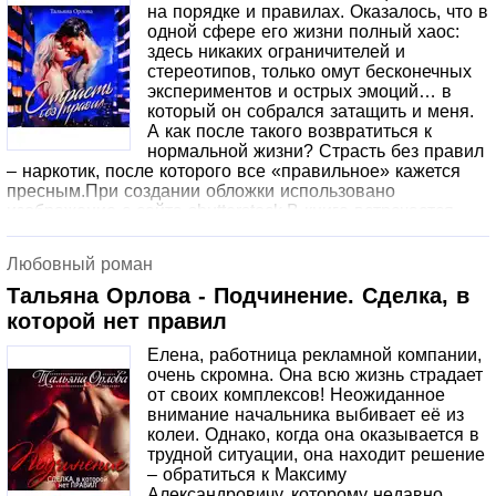
на порядке и правилах. Оказалось, что в
лицом и демонским характером.
одной сфере его жизни полный хаос:
здесь никаких ограничителей и
стереотипов, только омут бесконечных
экспериментов и острых эмоций… в
который он собрался затащить и меня.
А как после такого возвратиться к
нормальной жизни? Страсть без правил
– наркотик, после которого все «правильное» кажется
пресным.При создании обложки использовано
изображение с сайта shutterstock.В книге встречается
упоминание нетрадиционных сексуальных установок, но
это не является пропагандой.
Любовный роман
Тальяна Орлова - Подчинение. Сделка, в
которой нет правил
Елена, работница рекламной компании,
очень скромна. Она всю жизнь страдает
от своих комплексов! Неожиданное
внимание начальника выбивает её из
колеи. Однако, когда она оказывается в
трудной ситуации, она находит решение
– обратиться к Максиму
Александровичу, которому недавно