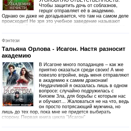
УГОЛОВНУЮ ОТВЕТСТВЕННОСТЬ.
Чтобы защитить дочь от соблазнов,
герцог отправляет её в академию.
Однако он даже не догадывается, что там на самом деле
происходит! Не зря это учебное заведение называют
«академией нечисти»: здесь иерархия основывается на
таланте, а не на титуле, и разврат преобладает больше,
чем в столичных борделях. Как же приличной девушке
Фэнтези
без магических способностей выжить в таких условиях?
Тальяна Орлова - Исагон. Настя разносит
академию
В Исагоне много попаданцев – как же
приятно оказаться среди своих! А мне
повезло втройне, ведь меня отправляют
в академию к самим драконам!
Неудачливой я оказалась лишь в одном
вопросе: случайно подружилась с
Князем Зла, для борьбы с которым нас
и обучают… Жаловаться не на что, ведь
он просто потрясающий мужчина, но
лишь до тех пор, пока мне не придется выбирать
сторону. Первая книга цикла "Исагон"