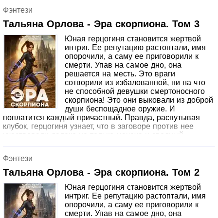
Фэнтези
Тальяна Орлова - Эра скорпиона. Том 3
Юная герцогиня становится жертвой
интриг. Ее репутацию растоптали, имя
опорочили, а саму ее приговорили к
смерти. Упав на самое дно, она
решается на месть. Это враги
сотворили из избалованной, ни на что
не способной девушки смертоносного
скорпиона! Это они выковали из доброй
души беспощадное оружие. И
поплатится каждый причастный. Правда, распутывая
клубок, герцогиня узнает, что в заговоре против нее
участвовали далеко не только мачеха и сводный
брат.Том третий.
Фэнтези
Тальяна Орлова - Эра скорпиона. Том 2
Юная герцогиня становится жертвой
интриг. Ее репутацию растоптали, имя
опорочили, а саму ее приговорили к
смерти. Упав на самое дно, она