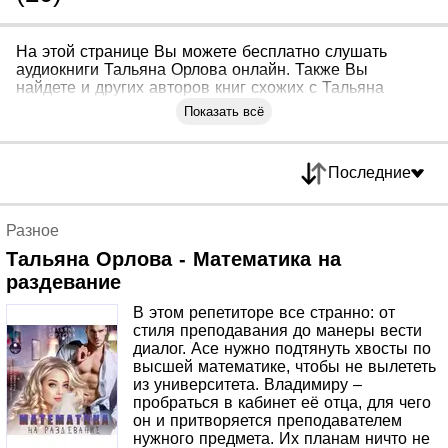
На этой странице Вы можете бесплатно слушать
аудиокниги Тальяна Орлова онлайн. Также Вы
найдете и других авторов книг схожих с Тальяна
Орлова
Показать всё
Последние
Разное
Тальяна Орлова - Математика на
раздевание
В этом репетиторе все странно: от
стиля преподавания до манеры вести
диалог. Асе нужно подтянуть хвосты по
высшей математике, чтобы не вылететь
из университета. Владимиру –
пробраться в кабинет её отца, для чего
он и притворяется преподавателем
нужного предмета. Их планам ничто не