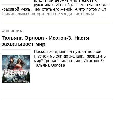
власть, он держит мир в ежовых
рукавицах. И нет большего счастья для
красивой куклы, чем стать его женой. А что потом? От
криминальных авторитетов не уходят, их нельзя
разлюбить, и уж тем более – помыслить об измене или
предательстве. Но приоритеты меняются, а возникшая
страсть к другому неумолима – она душу на части рвёт,
Фантастика
сводит с ума невозможностью быть вместе. Сначала
нужно вырасти над собой, научиться противостоять и
Тальяна Орлова - Исагон-3. Настя
перестать быть просто красивой куклой.СОДЕРЖИТ
захватывает мир
НЕЦЕНЗУРНУЮ БРАНЬ.
Насколько длинный путь от первой
гнусной мысли до желания захватить
мир?Третья книга серии «Исагон».©
Тальяна Орлова