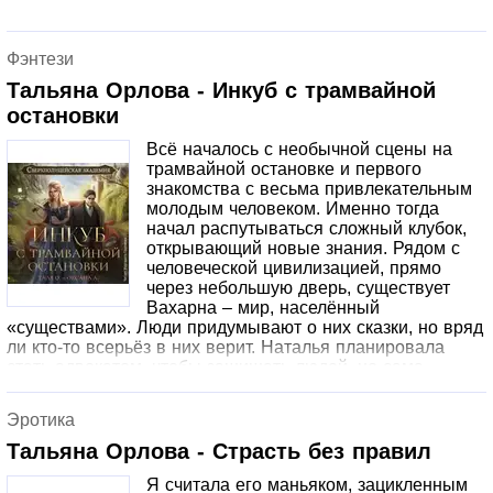
Фэнтези
Тальяна Орлова - Инкуб с трамвайной
остановки
Всё началось с необычной сцены на
трамвайной остановке и первого
знакомства с весьма привлекательным
молодым человеком. Именно тогда
начал распутываться сложный клубок,
открывающий новые знания. Рядом с
человеческой цивилизацией, прямо
через небольшую дверь, существует
Вахарна – мир, населённый
«существами». Люди придумывают о них сказки, но вряд
ли кто-то всерьёз в них верит. Наталья планировала
стать адвокатом, чтобы защищать людей, но сама
оказалась существом – ведьмой-полукровкой, и теперь
её ждёт новая судьба: вступить в ряды сверхполиции и
Эротика
защищать людей от мистических преступников, которые
спокойно живут в человеческих городах. И она бы с
Тальяна Орлова - Страсть без правил
радостью приняла такие изменения, если бы не
Я считала его маньяком, зацикленным
встретила инкуба – ужасное создание с ангельским