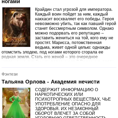
ногами
Крайдин стал угрозой для императора.
Каждый воин пойдет за ним, каждый
накхасит восхваляет его победы. Героя
невозможно убить, так как павший герой
станет бессмертным символом. Однако
можно подорвать его репутацию –
заставить жениться на той, кого ему не
простят. Марисса, потомственная
ведьма, живет одной целью: однажды
отомстить злодею, под ногами которого сгорала ее
родная земля. Стать его женой – это очередное
извращение судьбы или возможность? Возможно, враги
Крайдина именно на это и рассчитывали, когда
организовывали этот абсурдный брак? Ведь ведьме уже
Фэнтези
нечего терять.
Тальяна Орлова - Академия нечисти
СОДЕРЖИТ ИНФОРМАЦИЮ О
НАРКОТИЧЕСКИХ ИЛИ
ПСИХОТРОПНЫХ ВЕЩЕСТВАХ, ЧЬЕ
УПОТРЕБЛЕНИЕ ОПАСНО ДЛЯ
ЗДОРОВЬЯ. ИХ НЕЗАКОННЫЙ
ОБОРОТ ВЛЕЧЕТ ЗА СОБОЙ