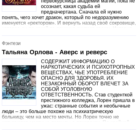
первокурсница академии магии, пока не
осознает, какая судьба ей
предначертана. Сначала ей нужно
понять, чего хочет дракон, который по недоразумению
именуется «ректором». И вернуть назад своё сокровище,
которое он по какой-то причине считает своим. История
не связана с трилогией «Дракфак» и может читаться
отдельно. Содержит информацию о наркотических или
Фэнтези
психотропных веществах, употребление которых опасно
для здоровья. Их незаконный оборот влечет уголовную
Тальяна Орлова - Аверс и реверс
ответственность.
СОДЕРЖИТ ИНФОРМАЦИЮ О
НАРКОТИЧЕСКИХ И ПСИХОТРОПНЫХ
ВЕЩЕСТВАХ, ЧЬЕ УПОТРЕБЛЕНИЕ
ОПАСНО ДЛЯ ЗДОРОВЬЯ. ИХ
НЕЗАКОННЫЙ ОБОРОТ ВЛЕЧЕТ ЗА
СОБОЙ УГОЛОВНУЮ
ОТВЕТСТВЕННОСТЬ. Став студенткой
престижного колледжа, Лорен пришла в
ужас: странные события и необычные
люди – это больше похоже на психиатрическую
больницу, чем на место мечты. Но Лорен точно не
испугаются местные легенды о призраках. По крайней
мере, один парень выглядит вполне нормальным… И
только со временем она осознает, что именно он