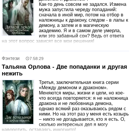
Как-то день совсем не задался. Измена
мужа запустила череду попаданий:
сначала в иной мир, потом на отбор в
наложницы к дракону, следом - в лапы к
демону, а затем и в магическую
академию. Я и в самом деле умерла,
или это забавный сон? Ведь от ответа
на этот вопрос зависят все мои решения!
Фэнтези
7:58:29
Тальяна Орлова - Две попаданки и другая
нежить
Третья, заключительная книга серии
«Между демоном и драконом».
Меняются миры, жизни и цели, но кое-
что всегда повторяется: я не наложница
дракона и не любовница демона,
однако всякий раз оказываюсь рядом с
ними. Но на этот раз у меня есть козырь
– никто не догадывается, кто я есть. О,
сколько интересных дел я могу
наворотить, оставаясь инкогнито!