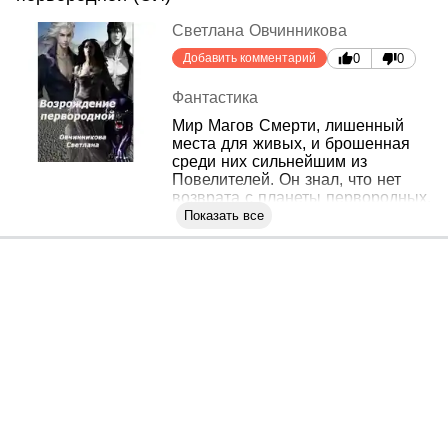
Светлана Овчинникова
Добавить комментарий
0
0
Фантастика
Мир Магов Смерти, лишенный
места для живых, и брошенная
среди них сильнейшим из
Повелителей. Он знал, что нет
возврата с планеты первородных,
но пророчество и Судьба
Показать все
гарантировали ей будущее.
Будущее, где она возродится,
чтобы отомстить и спасти свою
расу от гибели.