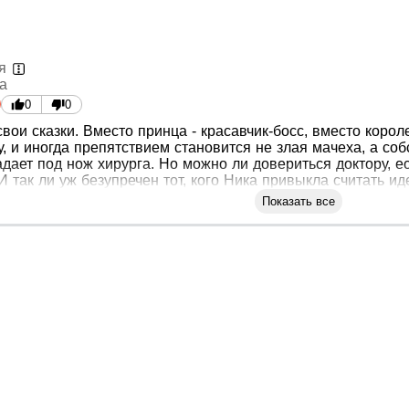
я
а
0
0
ои сказки. Вместо принца - красавчик-босс, вместо короле
у, и иногда препятствием становится не злая мачеха, а со
дает под нож хирурга. Но можно ли довериться доктору, е
И так ли уж безупречен тот, кого Ника привыкла считать и
Показать все