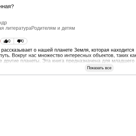
нная?
ндр
ая литература
Родителям и детям
0
0
рассказывает о нашей планете Земля, которая находится 
путь. Вокруг нас множество интересных объектов, таких к
же другие планеты. Эта книга предназначена для младшего
Показать все