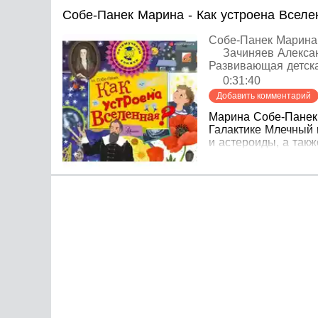
Собе-Панек Марина - Как устроена Вселе
Собе-Панек Марина
Зачиняев Алекса
Развивающая детск
0:31:40
Добавить комментарий
Марина Собе-Панек 
Галактике Млечный 
и астероиды, а так