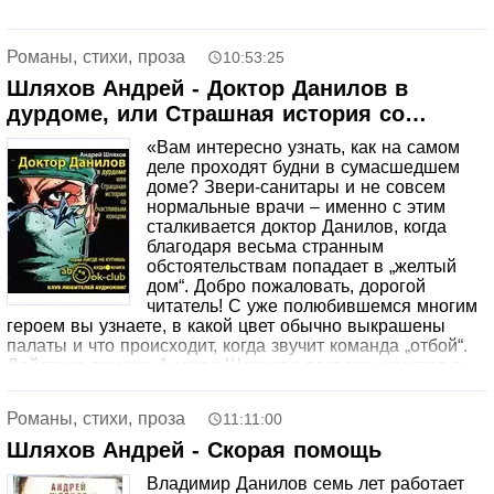
Романы, стихи, проза
10:53:25
Шляхов Андрей - Доктор Данилов в
дурдоме, или Страшная история со
счастливым концом
«Вам интересно узнать, как на самом
деле проходят будни в сумасшедшем
доме? Звери-санитары и не совсем
нормальные врачи – именно с этим
сталкивается доктор Данилов, когда
благодаря весьма странным
обстоятельствам попадает в „желтый
дом“. Добро пожаловать, дорогой
читатель! С уже полюбившемся многим
героем вы узнаете, в какой цвет обычно выкрашены
палаты и что происходит, когда звучит команда „отбой“.
Действие романа Андрея Шляхова разворачивается в
зловещем, абсурдном, но очень интересном месте. Как
говорил Кастанеда: «мы боимся сойти с ума. Но к
Романы, стихи, проза
11:11:00
несчастью для нас, мы боимся сойти с ума. Но к
несчастью для нас, мы уже все и так сумасшедшие.
Шляхов Андрей - Скорая помощь
Владимир Данилов семь лет работает