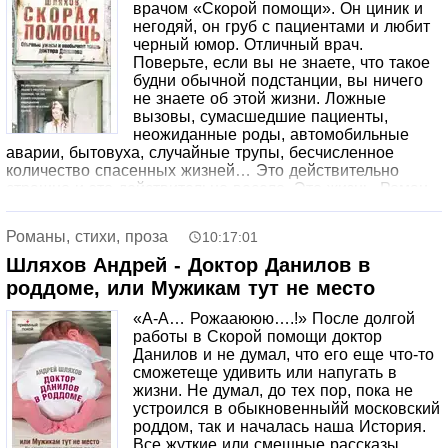
врачом «Скорой помощи». Он циник и
негодяй, он груб с пациентами и любит
черный юмор. Отличный врач.
Поверьте, если вы не знаете, что такое
будни обычной подстанции, вы ничего
не знаете об этой жизни. Ложные
вызовы, сумасшедшие пациенты,
неожиданные роды, автомобильные
аварии, бытовуха, случайные трупы, бесчисленное
количество спасенных жизней… Это действительно
страшно и это действительно весело. Это жизнь. Роман
написал реальный врач «Скорой помощи», вот только на
той подстанции он больше не работает. Правду читать
Романы, стихи, проза
10:17:01
безумно интересно, если только книга не о тебе…
Хотите содрогаться от ужаса, брезгливо морщиться,
Шляхов Андрей - Доктор Данилов в
сдерживать слезы, негодовать и безудержно хохотать?
роддоме, или Мужикам тут не место
Тогда Вам на «Скорую помощь»!
«А-А… Рожааююю….!» После долгой
работы в Скорой помощи доктор
Данилов и не думал, что его еще что-то
сможетеще удивить или напугать в
жизни. Не думал, до тех пор, пока не
устроился в обыкновенныйй московский
роддом, так и началась наша История.
Все жуткие или смешные рассказы,