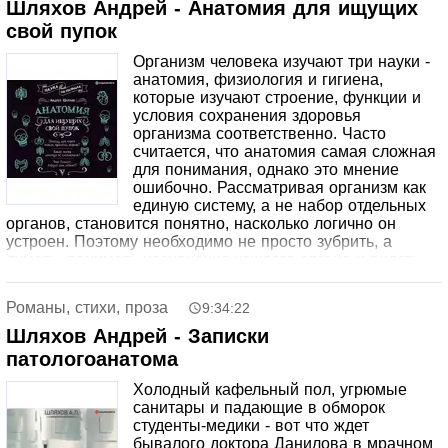
планету глазами знающего человека.
Шляхов Андрей - Анатомия для ищущих
свой пупок
Организм человека изучают три науки -
анатомия, физиология и гигиена,
которые изучают строение, функции и
условия сохранения здоровья
организма соответственно. Часто
считается, что анатомия самая сложная
для понимания, однако это мнение
ошибочно. Рассматривая организм как
единую систему, а не набор отдельных
органов, становится понятно, насколько логично он
устроен. Поэтому необходимо не просто зубрить, а
думать, понимать назначение каждого органа и видеть
их взаимосвязь. При таком подходе зубрить не нужно.
Романы, стихи, проза
9:34:22
Шляхов Андрей - Записки
патологоанатома
Холодный кафельный пол, угрюмые
санитары и падающие в обморок
студенты-медики - вот что ждет
бывалого доктора Данилова в мрачном