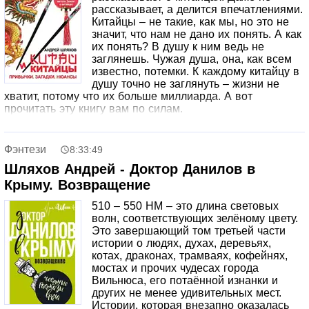
Панфилов и Инна Чурикова. Доброе начало… Никита и
рассказывает, а делится впечатлениями.
Татьяна Михалковы. Свои среди своих Александр
Китайцы – не такие, как мы, но это не
Абдулов и Ирина Алферова. Не совсем обыкновенное
значит, что нам не дано их понять. А как
чудо Сергей Цигаль и Любовь Полищук. Любовь без
их понять? В душу к ним ведь не
привилегий Сергей и Ирина Безруковы. Любовь двух
заглянешь. Чужая душа, она, как всем
актеров
известно, потемки. К каждому китайцу в
душу точно не заглянуть – жизни не
хватит, потому что их больше миллиарда. А вот
прочитать эту книгу вам по силам.
Фэнтези
8:33:49
Шляхов Андрей - Доктор Данилов в
Крыму. Возвращение
510 – 550 НМ – это длина световых
волн, соответствующих зелёному цвету.
Это завершающий том третьей части
истории о людях, духах, деревьях,
котах, драконах, трамваях, кофейнях,
мостах и прочих чудесах города
Вильнюса, его потаённой изнанки и
других не менее удивительных мест.
Истории, которая внезапно оказалась