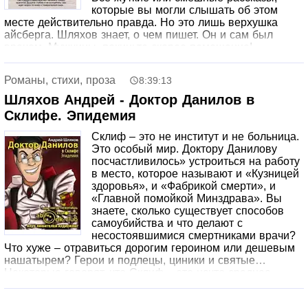
которые вы могли слышать об этом
месте действительно правда. Но это лишь верхушка
айсберга. Шляхов знает, о чем пишет. Он и сам был
врачом. Мужчины, покиньте скорее помещение!
Слабонервным сдесь не место!
Романы, стихи, проза
8:39:13
Шляхов Андрей - Доктор Данилов в
Склифе. Эпидемия
Склиф – это не институт и не больница.
Это особый мир. Доктору Данилову
посчастливилось» устроиться на работу
в место, которое называют и «Кузницей
здоровья», и «Фабрикой смерти», и
«Главной помойкой Минздрава». Вы
знаете, сколько существует способов
самоубийства и что делают с
несостоявшимися смертниками врачи?
Что хуже – отравиться дорогим героином или дешевым
нашатырем? Герои и подлецы, циники и святые…
Некоторые говорят, что Склиф – это нечто среднее
между бойней и церковью. Сколько можно продержаться
в главном институте Скорой помощи Данилов не знал,