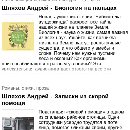
Шляхов Андрей - Биология на пальцах
Новая аудиокнига серии "Библиотека
вундеркинда" раскроет все тайны
нашей жизни на планете Земля.
Биология - наука о жизни, самая важная
из всех наук. Узнайте, как возникла
жизнь на Земле, как устроены живые
существа, и что общего у амебы и
слона. Почему нам нужны пустыни,
леса и океаны? Как организмы
приспосабливаются к разным условиям? Эта
увлекательная аудиокнига даст ответы на все эти
вопросы и сделает вас настоящим знатоком науки о
жизни, без скучной зубрежки.
Романы, стихи, проза
Шляхов Андрей - Записки из скорой
помощи
Подстанция «скорой помощи» в одном
из спальных районов столицы. Одни
сотрудники усердно трудятся в поте
лица, помогая ближним своим, другие