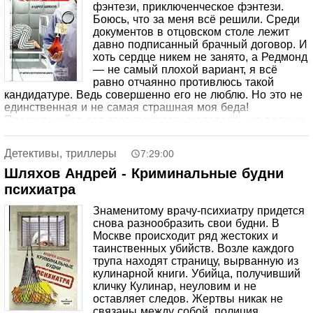
фэнтези, приключенческое фэнтези.
Боюсь, что за меня всё решили. Среди
документов в отцовском столе лежит
давно подписанный брачный договор. И
хоть сердце никем не занято, а Редмонд
— не самый плохой вариант, я всё
равно отчаянно противлюсь такой
кандидатуре. Ведь совершенно его не люблю. Но это не
единственная и не самая страшная моя беда!
Проснувшийся дар грозит украсть молодость, на родных
объявил охоту опасный некромант, а в академии
обнаружился тайный поклонник. Он шлёт мне письма
Детективы, триллеры
7:29:00
без подписи. И неожиданно для себя я втягиваюсь в эту
игру.
Шляхов Андрей - Криминальные будни
Аудиокнига. Любовное фэнтези. Приключенческое
психиатра
фэнтези.
Знаменитому врачу-психиатру придется
снова разнообразить свои будни. В
Москве происходит ряд жестоких и
таинственных убийств. Возле каждого
трупа находят страницу, вырванную из
кулинарной книги. Убийца, получивший
кличку Кулинар, неуловим и не
оставляет следов. Жертвы никак не
связаны между собой, полиция