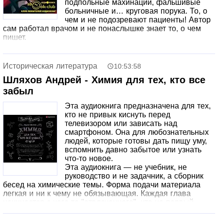
подпольные махинации, фальшивые
больничные и… круговая порука. То, о
чем и не подозревают пациенты! Автор
сам работал врачом и не понаслышке знает то, о чем
пишет.
Историческая литература
10:53:58
Шляхов Андрей - Химия для тех, кто все
забыл
Эта аудиокнига предназначена для тех,
кто не привык киснуть перед
телевизором или зависать над
смартфоном. Она для любознательных
людей, которые готовы дать пищу уму,
вспомнить давно забытое или узнать
что-то новое.
Эта аудиокнига — не учебник, не
руководство и не задачник, а сборник
бесед на химические темы. Форма подачи материала
легкая и ни к чему не обязывающая. Каждая глава
начинается с чего-то "отвлеченного", что на первый
взгляд может вообще не иметь никакого отношения к