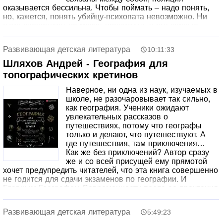
оказывается бессильна. Чтобы поймать – надо понять,
но, кажется, понять убийцу-психопата невозможно. Ни
один специалист не может проникнуть в его черные
замыслы. Кажется, что Кулинар будет убивать
бесконечно, потому что его некому остановить. И только
Развивающая детская литература
10:11:33
Психиатр сможет поставить окончательный диагноз…
Шляхов Андрей - География для
топографических кретинов
Наверное, ни одна из наук, изучаемых в
школе, не разочаровывает так сильно,
как география. Ученики ожидают
увлекательных рассказов о
путешествиях, потому что географы
только и делают, что путешествуют. А
где путешествия, там приключения…
Как же без приключений? Автор сразу
же и со всей присущей ему прямотой
хочет предупредить читателей, что эта книга совершенно
не годится для сдачи экзаменов по географии. И
Главным Географом Современности после ее прочтения
стать невозможно. У книги несколько другие задачи —
подружить читателей с географией, помочь разобраться
Развивающая детская литература
5:49:23
в премудростях этой науки, научить смотреть на нашу