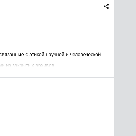
 связанные с этикой научной и человеческой
и из закрытых архивов.
гом Шишкиным» на РЕН-ТВ.