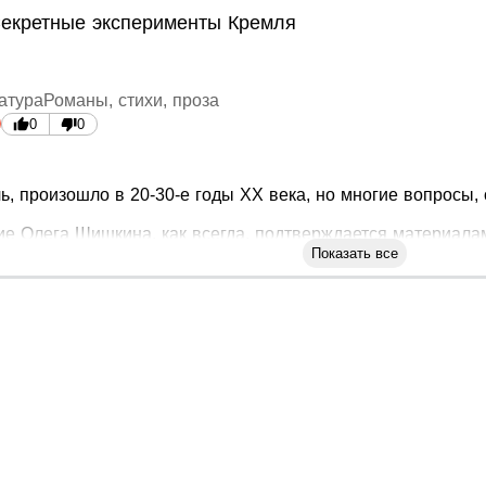
Секретные эксперименты Кремля
атура
Романы, стихи, проза
0
0
чь, произошло в 20-30-е годы XX века, но многие вопросы,
е Олега Шишкина, как всегда, подтверждается материалам
ущий авторской программы «Загадки человечества с Оле
Показать все