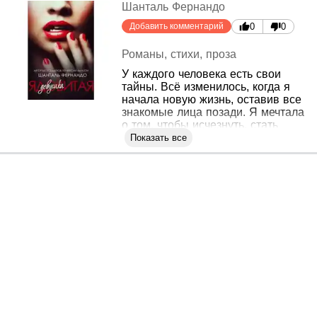
Шанталь Фернандо
Добавить комментарий
0
0
Романы, стихи, проза
У каждого человека есть свои
тайны. Всё изменилось, когда я
начала новую жизнь, оставив все
знакомые лица позади. Я мечтала
о том, чтобы исчезнуть, стать
невидимкой, слившись с
Показать все
окружающей обстановкой. Но
сохранить свою тайну оказалось
не так просто, как я
предполагала. Всё изменилось,
когда появился Грейсон Майлз.
Он заметил меня, подобно всем
остальным. И он захотел меня.
Его желания всегда исполнялись.