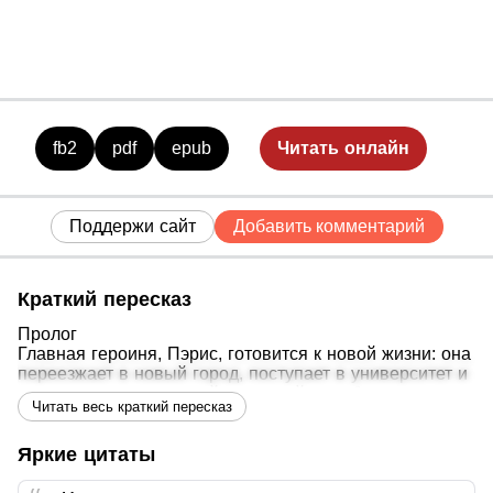
fb2
pdf
epub
Читать онлайн
Поддержи сайт
Добавить комментарий
Краткий пересказ
Пролог
Главная героиня, Пэрис, готовится к новой жизни: она
переезжает в новый город, поступает в университет и
решает стать «ядовитой девушкой», чтобы справиться
Читать весь краткий пересказ
с трудностями.
Глава 1. Первый день
Яркие цитаты
Пэрис знакомится с Грейсоном, который помогает ей
найти аудиторию. Между ними возникает взаимное