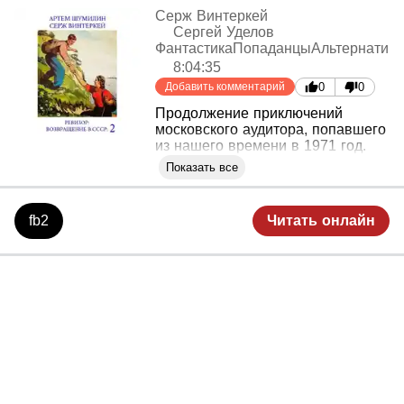
Серж Винтеркей
Сергей Уделов
Фантастика
Попаданцы
Альтернативн
8:04:35
Добавить комментарий
0
0
Продолжение приключений
московского аудитора, попавшего
из нашего времени в 1971 год.
Наконец, подходит время ехать в
Показать все
Японию. Павел Ивлев еще не
знает, что вмешательство его
сестры сильно разнообразит его
fb2
Читать онлайн
визит в Токио…