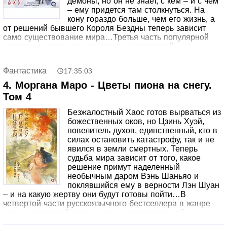
демоны, но он не знает, с кем – и с чем
– ему придется там столкнуться. На
кону гораздо больше, чем его жизнь, а
от решений бывшего Короля Бездны теперь зависит
само существование мира…Третья часть популярной
новеллы в жанре сянься заставит читателей
поволноваться за полюбившихся героев, ведь автор не
собирается играть с ними в поддавки. А бонусная глава
Фантастика
17:35:03
«Лисья маска» поведает историю одного из самых
обаятельных персонажей новеллы – загадочного
4. Моргана Маро - Цветы пиона на снегу.
Господина.
Том 4
Безжалостный Хаос готов вырваться из
божественных оков, но Цзинь Хуэй,
повелитель духов, единственный, кто в
силах остановить катастрофу, так и не
явился в земли смертных. Теперь
судьба мира зависит от того, какое
решение примут наделенный
необычным даром Вэнь Шаньяо и
поклявшийся ему в верности Лэн Шуан
– и на какую жертву они будут готовы пойти…В
четвертой части русскоязычного бестселлера в жанре
сянься читателей ждут разгадки множества тайн,
окружающих героев. Кто скрывается под улыбающейся