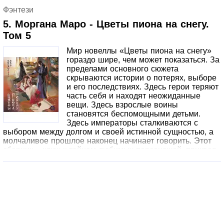
маской Короля Бездны? Как Вэнь Шаньяо получил свои
Фэнтези
невероятные способности? О чем молчит принцесса
Юэ? И главное – какой секрет скрывают от людей духи
5. Моргана Маро - Цветы пиона на снегу.
этого мира?
Том 5
Мир новеллы «Цветы пиона на снегу»
гораздо шире, чем может показаться. За
пределами основного сюжета
скрываются истории о потерях, выборе
и его последствиях. Здесь герои теряют
часть себя и находят неожиданные
вещи. Здесь взрослые воины
становятся беспомощными детьми.
Здесь императоры сталкиваются с
выбором между долгом и своей истинной сущностью, а
молчаливое прошлое наконец начинает говорить. Этот
сборник – ключ к тайнам любимых персонажей, приквел
к их травмам и продолжение их надежд. Погрузитесь в
него, чтобы узнать их лучше! В пятый том вошли
истории: «Девять лисьих хвостов» (о Ши Фэнми и
Господине), «Под утиным крылом» (о Вэнь Шаньяо, Лу
Чуньду и Лэн Шуане), «Легенда о зеленой птице» (о
Байчжу и Лаожэне), «В тени императорских садов» (о
Тоу Цанбае и Хэ Гоу), «Запоздалые слова» (о Вэнь
Шаньяо и Лэн Шуане). Данное издание является