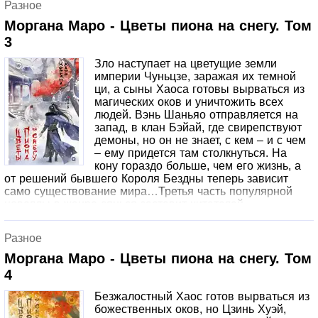
Разное
могущественные демоны, и не стоит сбрасывать со
счетов зловещую секту Вэньи, к которой когда-то
Моргана Маро - Цветы пиона на снегу. Том
принадлежал и сам Вэнь Шаньяо.
3
Зло наступает на цветущие земли
империи Чуньцзе, заражая их темной
ци, а сыны Хаоса готовы вырваться из
магических оков и уничтожить всех
людей. Вэнь Шаньяо отправляется на
запад, в клан Бэйай, где свирепствуют
демоны, но он не знает, с кем – и с чем
– ему придется там столкнуться. На
кону гораздо больше, чем его жизнь, а
от решений бывшего Короля Бездны теперь зависит
само существование мира…Третья часть популярной
новеллы в жанре сянься заставит читателей
поволноваться за полюбившихся героев, ведь автор не
собирается играть с ними в поддавки. А бонусная глава
Разное
«Лисья маска» поведает историю одного из самых
обаятельных персонажей новеллы – загадочного
Моргана Маро - Цветы пиона на снегу. Том
Господина.
4
Безжалостный Хаос готов вырваться из
божественных оков, но Цзинь Хуэй,