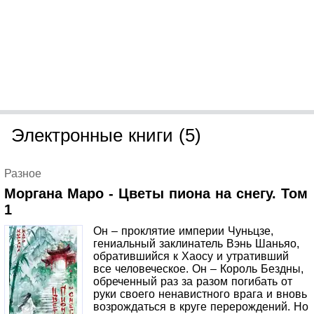
художественным произведением и не пропагандирует
совершение противоправных и антиобщественных
действий, курение и употребление алкогольных
напитков. Курение и употребление алкоголя вредят
вашему здоровью. Описания и/или изображения
противоправных и антиобщественных действий
обусловлены жанром и/или сюжетом, художественным,
образным и творческим замыслом и не являются
призывом к действию.
Электронные книги (5)
Разное
Моргана Маро - Цветы пиона на снегу. Том
1
Он – проклятие империи Чуньцзе,
гениальный заклинатель Вэнь Шаньяо,
обратившийся к Хаосу и утративший
все человеческое. Он – Король Бездны,
обреченный раз за разом погибать от
руки своего ненавистного врага и вновь
возрождаться в круге перерождений. Но