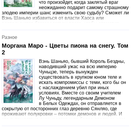
что произойдет, когда заклятый враг
неожиданно подарит самому страшному
злодею империи шанс изменить свою судьбу? Сможет ли
Вэнь Шаньяо избавиться от власти Хаоса или
воспользуется благородством врага, чтобы отомстить
защитникам Чуньцзе и погрузить страну во тьму?..
Разное
Моргана Маро - Цветы пиона на снегу. Том
2
Вэнь Шаньяо, бывший Король Бездны,
наводивший ужас на всю империю
Чуньцзе, теперь вынужден
существовать в хрупком юном теле и
искать компромиссы с теми, кого бы он
с наслаждением убил при иных
условиях. Вместе со своим учителем
Лу Чуньду, легендарным Демоном
в Белых Одеждах, он отправляется в
сокрытую от посторонних глаз деревню Сянляо, где
проживают полукровки – потомки демонов и людей. И
это путешествие оказывается куда более опасным, чем
предполагали заклинатель из клана Байсу Лу и его
невольный ученик. В игру вступают другие кланы и