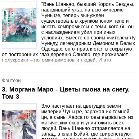
сюжетом, художественным, образным и творческим
"Вэнь Шаньяо, бывший Король Бездны,
замыслом и не являются призывом к действию."
наводивший ужас на всю империю
Чуньцзе, теперь вынужден
существовать в хрупком юном теле и
искать компромиссы с теми, кого бы он
с наслаждением убил при иных
условиях. Вместе со своим учителем Лу
Чуньду, легендарным Демоном в Белых
Одеждах, он отправляется в сокрытую
от посторонних глаз деревню Сянляо, где проживают
полукровки – потомки демонов и людей. И это
путешествие оказывается куда более опасным, чем
предполагали заклинатель из клана Байсу Лу и его
невольный ученик. В игру вступают другие кланы и
Фэнтези
могущественные демоны, и не стоит сбрасывать со
счетов зловещую секту Вэньи, к которой когда-то
3. Моргана Маро - Цветы пиона на снегу.
принадлежал и сам Вэнь Шаньяо.Данное издание
Том 3
является художественным произведением и не
пропагандирует совершение противоправных и
Зло наступает на цветущие земли
антиобщественных действий. Описания и/или
империи Чуньцзе, заражая их темной
изображения противоправных и антиобщественных
ци, а сыны Хаоса готовы вырваться из
действий обусловлены жанром и/или сюжетом,
магических оков и уничтожить всех
художественным, образным и творческим замыслом и не
людей. Вэнь Шаньяо отправляется на
являются призывом к действию."Дизайн обложки Yasha
запад, в клан Бэйай, где свирепствуют
Wang и Неясыть, чтец Юрий Романов