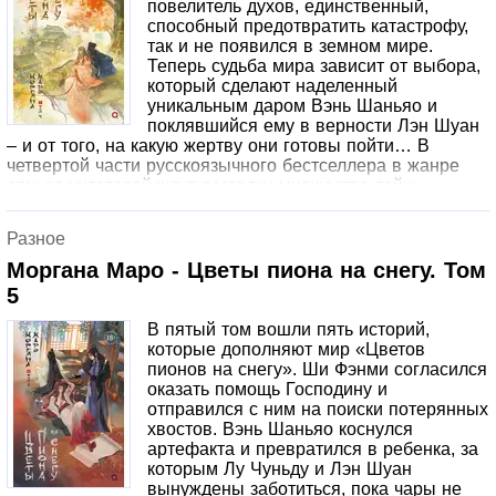
повелитель духов, единственный,
способный предотвратить катастрофу,
так и не появился в земном мире.
Теперь судьба мира зависит от выбора,
который сделают наделенный
уникальным даром Вэнь Шаньяо и
поклявшийся ему в верности Лэн Шуан
– и от того, на какую жертву они готовы пойти… В
четвертой части русскоязычного бестселлера в жанре
сянься читателей ждут разгадки множества тайн,
окружающих героев. Кто скрывается под улыбающейся
маской Короля Бездны? Как Вэнь Шаньяо обрел свои
Разное
невероятные способности? О чем молчит принцесса
Юэ? И, наконец, какой секрет скрывают духи этого мира
Моргана Маро - Цветы пиона на снегу. Том
от людей?
5
В пятый том вошли пять историй,
которые дополняют мир «Цветов
пионов на снегу». Ши Фэнми согласился
оказать помощь Господину и
отправился с ним на поиски потерянных
хвостов. Вэнь Шаньяо коснулся
артефакта и превратился в ребенка, за
которым Лу Чуньду и Лэн Шуан
вынуждены заботиться, пока чары не