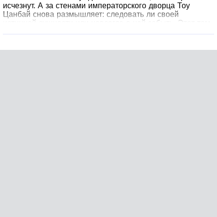
исчезнут. А за стенами императорского дворца Тоу
Цанбай снова размышляет: следовать ли своей
истинной сущности или навсегда о ней забыть. Этот том
станет прекрасным подарком для поклонников
творчества автора.