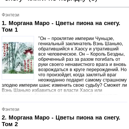
Фэнтези
1. Моргана Маро - Цветы пиона на снегу.
Том 1
"Он – проклятие империи Чуньцзе,
гениальный заклинатель Вэнь Шаньяо,
обратившийся к Хаосу и утративший
все человеческое. Он – Король Бездны,
обреченный раз за разом погибать от
руки своего ненавистного врага и вновь
возрождаться в круге перерождений. Но
что произойдет, когда заклятый враг
неожиданно подарит самому страшному
злодею империи шанс изменить свою судьбу? Сможет ли
Вэнь Шаньяо избавиться от власти Хаоса или
воспользуется благородством врага, чтобы отомстить
защитникам Чуньцзе и погрузить страну во
тьму?..Данное издание является художественным
Фэнтези
произведением и не пропагандирует совершение
противоправных и антиобщественных действий.
2. Моргана Маро - Цветы пиона на снегу.
Описания и/или изображения противоправных и
Том 2
антиобщественных действий обусловлены жанром и/или